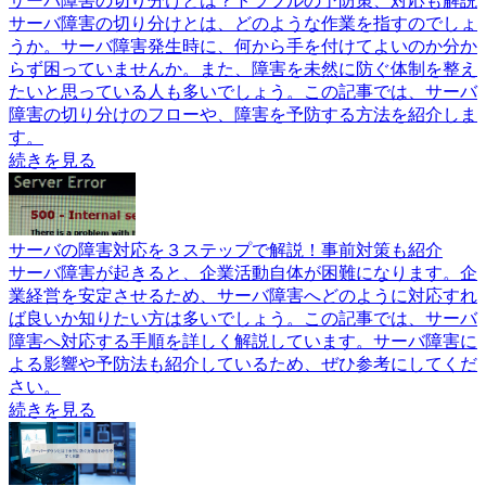
サーバ障害の切り分けとは？トラブルの予防策、対応も解説
サーバ障害の切り分けとは、どのような作業を指すのでしょ
うか。サーバ障害発生時に、何から手を付けてよいのか分か
らず困っていませんか。また、障害を未然に防ぐ体制を整え
たいと思っている人も多いでしょう。この記事では、サーバ
障害の切り分けのフローや、障害を予防する方法を紹介しま
す。
続きを見る
サーバの障害対応を３ステップで解説！事前対策も紹介
サーバ障害が起きると、企業活動自体が困難になります。企
業経営を安定させるため、サーバ障害へどのように対応すれ
ば良いか知りたい方は多いでしょう。この記事では、サーバ
障害へ対応する手順を詳しく解説しています。サーバ障害に
よる影響や予防法も紹介しているため、ぜひ参考にしてくだ
さい。
続きを見る