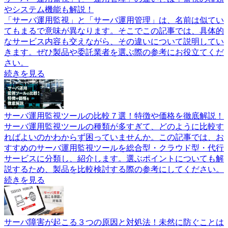
やシステム機能も解説！
「サーバ運用監視」と「サーバ運用管理」は、名前は似てい
てもまるで意味が異なります。そこでこの記事では、具体的
なサービス内容も交えながら、その違いについて説明してい
きます。ぜひ製品や委託業者を選ぶ際の参考にお役立てくだ
さい。
続きを見る
サーバ運用監視ツールの比較７選！特徴や価格を徹底解説！
サーバ運用監視ツールの種類が多すぎて、どのように比較す
ればよいのかわからず困っていませんか。この記事では、お
すすめのサーバ運用監視ツールを総合型・クラウド型・代行
サービスに分類し、紹介します。選ぶポイントについても解
説するため、製品を比較検討する際の参考にしてください。
続きを見る
サーバ障害が起こる３つの原因と対処法！未然に防ぐことは