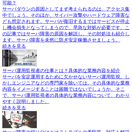
可能？
サーバダウンの原因としてまず考えられるのは、アクセス集
中でしょう。そのほか、サイバー攻撃やハードウェア障害な
ども想定されます。サーバが復旧するまではサービスが停止
し機会損失となってしまうので、早急な対処が必要です。こ
の記事ではサーバ障害の原因を解説し、その対処法も紹介し
ます。サーバ障害を未然に防ぎ安定稼働させましょう。
続きを見る
サーバ運用監視者の仕事とは？具体的な業務内容を紹介
サーバを安定運用するために欠かせないサーバ運用監視。し
かしエンジニアなどの専門家を除いては、その具体的な業務
内容をイメージすることは困難ではないでしょうか。そこ
で、サーバ運用監視者の具体的な業務内容について、わかり
やすく説明しました。
続きを見る