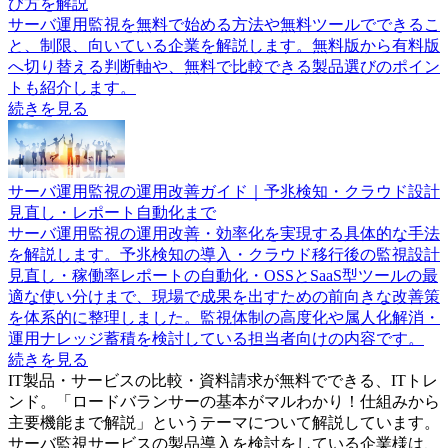
び方を解説
サーバ運用監視を無料で始める方法や無料ツールでできるこ
と、制限、向いている企業を解説します。無料版から有料版
へ切り替える判断軸や、無料で比較できる製品選びのポイン
トも紹介します。
続きを見る
サーバ運用監視の運用改善ガイド｜予兆検知・クラウド設計
見直し・レポート自動化まで
サーバ運用監視の運用改善・効率化を実現する具体的な手法
を解説します。予兆検知の導入・クラウド移行後の監視設計
見直し・稼働率レポートの自動化・OSSとSaaS型ツールの最
適な使い分けまで、現場で成果を出すための前向きな改善策
を体系的に整理しました。監視体制の高度化や属人化解消・
運用ナレッジ蓄積を検討している担当者向けの内容です。
続きを見る
IT製品・サービスの比較・資料請求が無料でできる、ITトレ
ンド。「
ロードバランサーの基本がマルわかり！仕組みから
主要機能まで解説
」というテーマについて解説しています。
サーバ監視サービス
の製品導入を検討をしている企業様は、