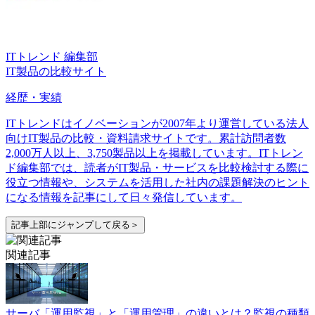
ITトレンド 編集部
IT製品の比較サイト
経歴・実績
ITトレンドはイノベーションが2007年より運営している法人
向けIT製品の比較・資料請求サイトです。累計訪問者数
2,000万人以上、3,750製品以上を掲載しています。ITトレン
ド編集部では、読者がIT製品・サービスを比較検討する際に
役立つ情報や、システムを活用した社内の課題解決のヒント
になる情報を記事にして日々発信しています。
記事上部にジャンプして戻る＞
関連記事
サーバ「運用監視」と「運用管理」の違いとは？監視の種類