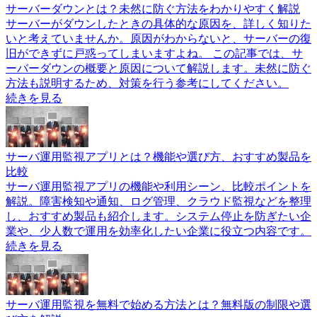
サーバーダウンとは？未然に防ぐ方法をわかりやすく解説
サーバーがダウンしたときの具体的な原因を、詳しく知りた
いと考えていませんか。原因がわからないと、サーバーの復
旧ができずに戸惑ってしまいますよね。 この記事では、サ
ーバーダウンの概要と原因について解説します。未然に防ぐ
方法も説明するため、対策を行う参考にしてください。
続きを見る
サーバ運用監視アプリとは？機能や選び方、おすすめ製品を
比較
サーバ運用監視アプリの機能や利用シーン、比較ポイントを
解説。障害検知や通知、ログ管理、クラウド監視などを整理
し、おすすめ製品も紹介します。システム停止を防ぎたい企
業や、少人数で運用を効率化したい企業に役立つ内容です。
続きを見る
サーバ運用監視を無料で始める方法とは？無料版の制限や選