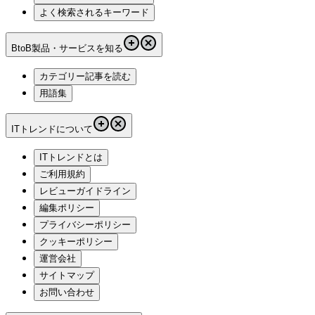
よく検索されるキーワード
BtoB製品・サービスを知る
カテゴリー記事を読む
用語集
ITトレンドについて
ITトレンドとは
ご利用規約
レビューガイドライン
編集ポリシー
プライバシーポリシー
クッキーポリシー
運営会社
サイトマップ
お問い合わせ