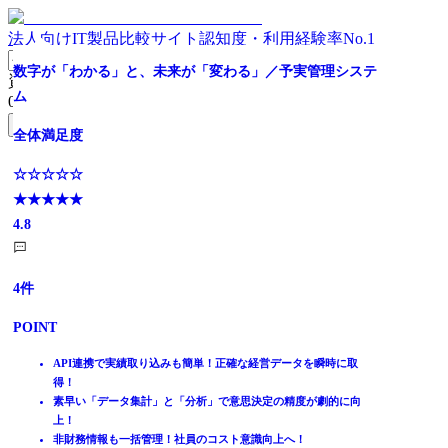
法人向けIT製品比較サイト
認知度・利用経験率No.1
【数字の可視化で経営を面白く】経営支援クラウド
経営と現場をつなぐ、次世代の予算管理
【3年連続No1】将来予測の精度向上に！クラウド経営管
【無償体験版あり】今あるExcelフォーマットをシステム
信頼の導入実績！経営管理DX推進のパートナー ★
分野を超える、現場とつなぐ、
5,500社の実績! Google,Microsoftも採用
数字が「わかる」と、未来が「変わる」／予実管理システ
資料請求リスト
理
化/DX推進
ム
0
件
全体満足度
全体満足度
全体満足度
全体満足度
全体満足度
無料資料請求フォームへ
全体満足度
全体満足度
全体満足度
☆☆☆☆☆
☆☆☆☆☆
☆☆☆☆☆
☆☆☆☆☆
☆☆☆☆☆
ホーム
★★★★★
★★★★★
☆☆☆☆☆
☆☆☆☆☆
★★★★★
★★★★★
★★★★★
☆☆☆☆☆
製品を探す
4.7
3.8
★★★★★
★★★★★
4.3
4.6
4.2
★★★★★
ランキングから探す
4.5
4.6
4.8
記事を読む
はじめての方へ
77
44
7
5
5
件
件
件
件
件
掲載について
ITトレンドへの掲載
21
7
4
件
件
件
POINT
POINT
POINT
POINT
POINT
イベントでリード獲得
POINT
POINT
POINT
動画で学ぶ
経営数字を自動で可視化。迅速な経営判断をサポート
Excel依存から脱却し、正確でスピーディな予算編成を実現
費用対効果に優れ、短期間で導入可能！
商品、顧客分類、テーマなど多次元で、計画や見込も一元管理
◆予算管理の時間を最大90%削減◆ 経営企画はExcel集計屋から
必要機能がそろって月額10,000円～。コストを抑えた予算管理
システム連携により予算・実績・見通しを一元管理
エクセルだから誰でも自由にデータ分析ができる！
経理／企画の要約データと現場の詳細データを繋げてドリルダウ
脱却
ノウハウが詰まったExcelを有効活用してスピーディな導入･定着
【使いやすさ】今あるExcel業務をまとめて簡単システム化！!
API連携で実績取り込みも簡単！正確な経営データを瞬時に取
IT製品比較TOP
人数無制限の定額制。組織全体で活用可能
直感的な可視化で、経営層にも現場にも使いやすい設計
既存の報告書をそのままの形で活用可能！
ン
◆リアルタイム見通し管理の実現◆ 経営者は常に最新業績が分
化
【効率化】予算編成/予実管理等のデータ収集・集計作業が激減！!
得！
会計
とにかく超高速。ストレスなしの検索スピードと画面の切り替わ
かる
公認会計士・米国公認会計士が製品設計・導入メソッドを監修
【外部連携】基幹/会計/販売など各種システムと豊富な連携実績！
素早い「データ集計」と「分析」で意思決定の精度が劇的に向
予算管理システム
り
◆ビジネスのPDCA高速化◆ 意思決定を速め、成長を加速化さ
大手コンサルファームの出身者が業種業界問わず導入サポート
上！
Loglass 経営管理
せる
非財務情報も一括管理！社員のコスト意識向上へ！