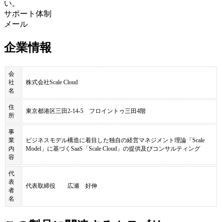
い。
サポート体制
メール
企業情報
会
社
株式会社Scale Cloud
名
住
東京都港区三田2-14-5 フロイントゥ三田4階
所
事
業
ビジネスモデル構造に着目した独自の経営マネジメント理論「Scale
内
Model」に基づくSaaS「Scale Cloud」の提供及びコンサルティング
容
代
表
代表取締役 広瀬 好伸
者
名