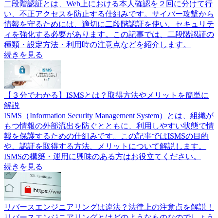
二段階認証とは、Web上における本人確認を２回に分けて行
い、不正アクセスを防止する仕組みです。サイバー攻撃から
情報を守るためには、適切に二段階認証を使い、セキュリテ
ィを強化する必要があります。この記事では、二段階認証の
種類・設定方法・利用時の注意点などを紹介します。
続きを見る
【３分でわかる】ISMSとは？取得方法やメリットを簡単に
解説
ISMS（Information Security Management System）とは、組織が
もつ情報の外部流出を防ぐとともに、利用しやすい状態で情
報を保護するための仕組みです。この記事ではISMSの目的
や、認証を取得する方法、メリットについて解説します。
ISMSの構築・運用に興味のある方はお役立てください。
続きを見る
リバースエンジニアリングは違法？法律上の注意点を解説！
リバースエンジニアリングとはどのようなものなのでしょう