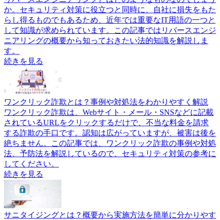
か。セキュリティ対策に役立つと同時に、自社に損失をもた
らし得るものでもあるため、近年では重要なIT用語の一つと
して知識が求められています。この記事ではリバースエンジ
ニアリングの概要から知っておきたい法的知識を解説しま
す。
続きを見る
ワンクリック詐欺とは？事例や対処法をわかりやすく解説
ワンクリック詐欺は、Webサイト・メール・SNSなどに記載
されているURLをクリックするだけで、不当な料金を請求
する詐欺の手口です。認知は広がっていますが、被害は後を
絶ちません。この記事では、ワンクリック詐欺の事例や対処
法、予防法を解説しているので、セキュリティ対策の参考に
してください。
続きを見る
サニタイジングとは？概要から実施方法を簡単に分かりやす