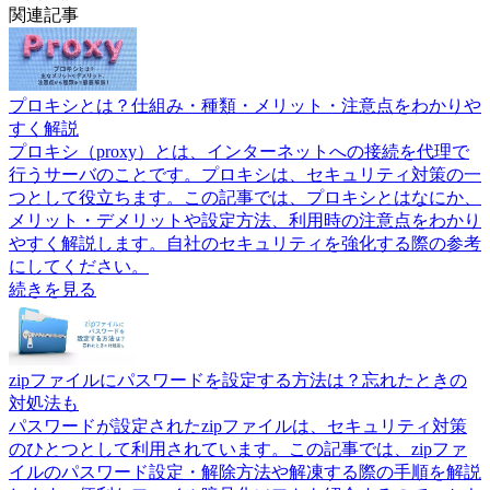
関連記事
プロキシとは？仕組み・種類・メリット・注意点をわかりや
すく解説
プロキシ（proxy）とは、インターネットへの接続を代理で
行うサーバのことです。プロキシは、セキュリティ対策の一
つとして役立ちます。この記事では、プロキシとはなにか、
メリット・デメリットや設定方法、利用時の注意点をわかり
やすく解説します。自社のセキュリティを強化する際の参考
にしてください。
続きを見る
zipファイルにパスワードを設定する方法は？忘れたときの
対処法も
パスワードが設定されたzipファイルは、セキュリティ対策
のひとつとして利用されています。この記事では、zipファ
イルのパスワード設定・解除方法や解凍する際の手順を解説