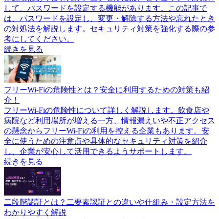
して、パスワードを設定する機能があります。この記事で
は、パスワードを設定し、変更・解除する方法や忘れたとき
の対処法を解説します。セキュリティ対策を強化する際の参
考にしてください。
続きを見る
フリーWi-Fiの危険性とは？安全に利用するための対策も紹
介！
フリーWi-Fiの危険性について詳しく解説します。飲食店や
病院など利用場所が増える一方、情報漏えいや不正アクセス
の懸念からフリーWi-Fiの利用を控える企業もあります。安
全に使うための注意点や具体的なセキュリティ対策を紹介
し、企業が安心して活用できるようサポートします。
続きを見る
二段階認証とは？二要素認証との違いや仕組み・設定方法を
わかりやすく解説