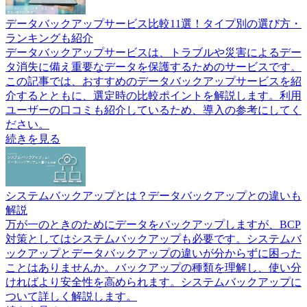
データバックアップサービス比較11選！タイプ別の選び方・
ランキングも紹介
データバックアップサービスは、トラブルや災害によるデー
タ消失に備え重要なデータを保護するためのサービスです。
この記事では、おすすめのデータバックアップサービスを紹
介するとともに、選定時の比較ポイントを解説します。利用
ユーザーの口コミも紹介しているため、導入の参考にしてく
ださい。
続きを見る
システムバックアップとは？データバックアップとの違いも
解説
万が一のときのためにデータをバックアップしますが、BCP
対策としてはシステムバックアップも必要です。システムバ
ックアップとデータバックアップの違いが分からずに困った
ことはありませんか。バックアップの種類を理解し、使い分
ければより安全性を高められます。システムバックアップに
ついて詳しく解説します。