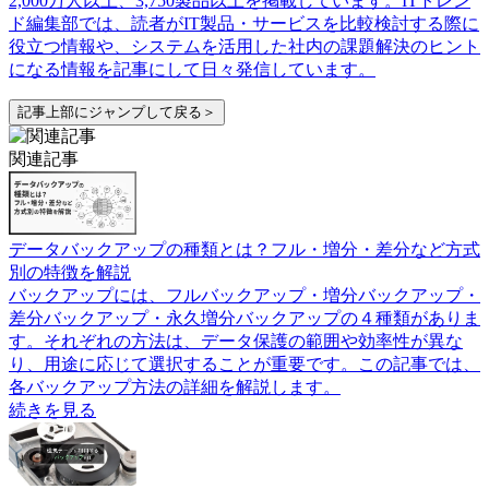
2,000万人以上、3,750製品以上を掲載しています。ITトレン
ド編集部では、読者がIT製品・サービスを比較検討する際に
役立つ情報や、システムを活用した社内の課題解決のヒント
になる情報を記事にして日々発信しています。
記事上部にジャンプして戻る＞
関連記事
データバックアップの種類とは？フル・増分・差分など方式
別の特徴を解説
バックアップには、フルバックアップ・増分バックアップ・
差分バックアップ・永久増分バックアップの４種類がありま
す。それぞれの方法は、データ保護の範囲や効率性が異な
り、用途に応じて選択することが重要です。この記事では、
各バックアップ方法の詳細を解説します。
続きを見る