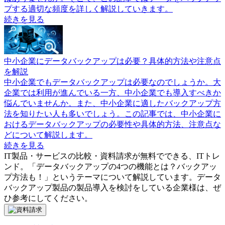
プする適切な頻度を詳しく解説していきます。
続きを見る
中小企業にデータバックアップは必要？具体的方法や注意点
を解説
中小企業でもデータバックアップは必要なのでしょうか。大
企業では利用が進んでいる一方、中小企業でも導入すべきか
悩んでいませんか。また、中小企業に適したバックアップ方
法を知りたい人も多いでしょう。この記事では、中小企業に
おけるデータバックアップの必要性や具体的方法、注意点な
どについて解説します。
続きを見る
IT製品・サービスの比較・資料請求が無料でできる、ITトレ
ンド。「
データバックアップの4つの機能とは？バックアッ
プ方法も！
」というテーマについて解説しています。
データ
バックアップ製品
の製品導入を検討をしている企業様は、ぜ
ひ参考にしてください。