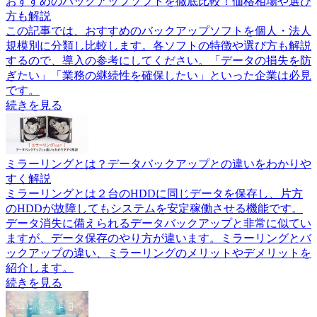
おすすめのバックアップソフトを徹底比較！価格相場や選び
方も解説
この記事では、おすすめのバックアップソフトを個人・法人
規模別に分類し比較します。各ソフトの特徴や選び方も解説
するので、導入の参考にしてください。「データの損失を防
ぎたい」「業務の継続性を確保したい」といった企業は必見
です。
続きを見る
ミラーリングとは？データバックアップとの違いをわかりや
すく解説
ミラーリングとは２台のHDDに同じデータを保存し、片方
のHDDが故障してもシステムを安定稼働させる機能です。
データ消失に備えられるデータバックアップと非常に似てい
ますが、データ保存のやり方が違います。ミラーリングとバ
ックアップの違い、ミラーリングのメリットやデメリットを
紹介します。
続きを見る