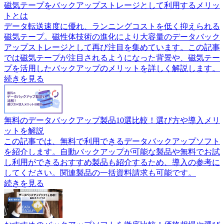
磁気テープをバックアップストレージとして利用するメリッ
トとは
データ転送速度に優れ、ランニングコストを低く抑えられる
磁気テープ。磁性体技術の進化により大容量のデータバック
アップストレージとして再び注目を集めています。この記事
では磁気テープが注目されるようになった背景や、磁気テー
プを活用したバックアップのメリットを詳しく解説します。
続きを見る
無料のデータバックアップ製品10選比較！選び方や導入メリ
ットを解説
この記事では、無料で利用できるデータバックアップソフト
を紹介します。自動バックアップが可能な製品や無料でお試
し利用ができるおすすめ製品も紹介するため、導入の参考に
してください。関連製品の一括資料請求も可能です。
続きを見る