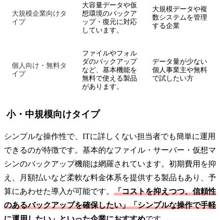
大容量データや仮
大規模データや複
大規模企業向けタ
想環境のバックア
数システムを管理
イプ
ップ・復元に対応
する企業
しています。
ファイルやフォル
ダのバックアップ
データ量が少ない
個人向け・無料タ
など、基本機能を
個人事業主や無料
イプ
無料で使える製品
で試したい方
があります。
小・中規模向けタイプ
シンプルな操作性で、ITに詳しくない担当者でも簡単に運用
できるのが特徴です。基本的なファイル・サーバー・仮想マ
シンのバックアップ機能は網羅されています。初期費用を抑
え、月額払いなど柔軟な料金体系を提供する製品もあり、予
算にあわせた導入が可能です。
「コストを抑えつつ、信頼性
のあるバックアップを確保したい」「シンプルな操作で手軽
に運用したい」といった企業におすすめ
です。