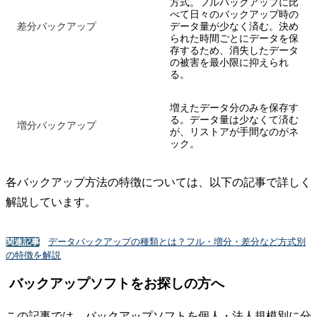
方式。フルバックアップに比
べて日々のバックアップ時の
差分バックアップ
データ量が少なく済む。決め
られた時間ごとにデータを保
存するため、消失したデータ
の被害を最小限に抑えられ
る。
増えたデータ分のみを保存す
る。データ量は少なくて済む
増分バックアップ
が、リストアが手間なのがネ
ック。
各バックアップ方法の特徴については、以下の記事で詳しく
解説しています。
データバックアップの種類とは？フル・増分・差分など方式別
関連記事
の特徴を解説
バックアップソフトをお探しの方へ
この記事では、バックアップソフトを個人・法人規模別に分