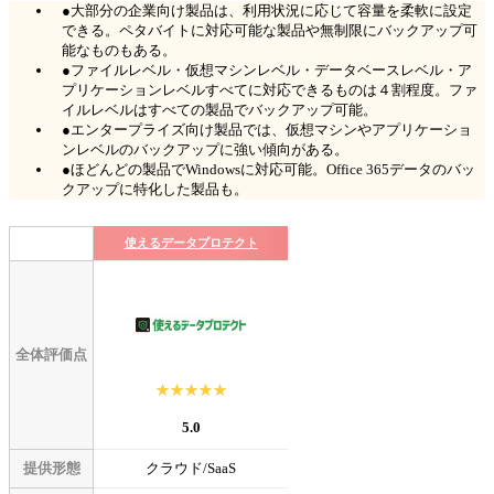
●大部分の企業向け製品は、利用状況に応じて容量を柔軟に設定
できる。ペタバイトに対応可能な製品や無制限にバックアップ可
能なものもある。
●ファイルレベル・仮想マシンレベル・データベースレベル・ア
プリケーションレベルすべてに対応できるものは４割程度。ファ
イルレベルはすべての製品でバックアップ可能。
●エンタープライズ向け製品では、仮想マシンやアプリケーショ
ンレベルのバックアップに強い傾向がある。
●ほどんどの製品でWindowsに対応可能。Office 365データのバッ
クアップに特化した製品も。
使えるデータプロテクト
全体評価点
☆☆☆☆☆
★★★★★
5.0
提供形態
クラウド/SaaS