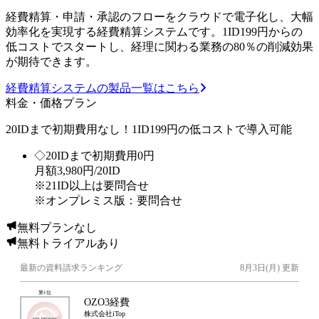
経費精算・申請・承認のフローをクラウドで電子化し、大幅
効率化を実現する経費精算システムです。1ID199円からの
低コストでスタートし、経理に関わる業務の80％の削減効果
が期待できます。
経費精算システムの製品一覧はこちら
料金・価格プラン
20IDまで初期費用なし！1ID199円の低コストで導入可能
◇20IDまで初期費用0円
月額3,980円/20ID
※21ID以上は要問合せ
※オンプレミス版：要問合せ
無料プランなし
無料トライアルあり
最新の資料請求ランキング
8月3日(月)
更新
第
1
位
OZO3経費
株式会社iTop