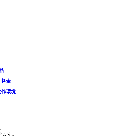
品
・料金
動作環境
、
きます。