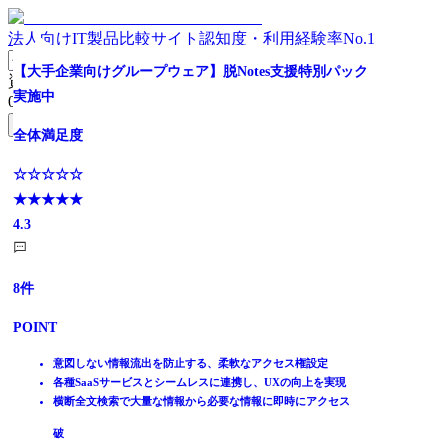
法人向けIT製品比較サイト
認知度・利用経験率No.1
ノーコードで業務アプリがつくれる
サイボウズの中堅・大規模組織向けグループウェア
全体満足度
中小企業向けかんたんらくらくグループウェア
【中小企業にオススメ!】20ユーザー/月額4,000円から
情報共有は無料ではじめる
200名まで定額14,256円 中小企業に必要な機能が低コス
【大手企業向けグループウェア】脱Notes支援特別パック
資料請求リスト
トで使える
実施中
0
件
全体満足度
全体満足度
☆☆☆☆☆
全体満足度
全体満足度
全体満足度
無料資料請求フォームへ
★★★★★
全体満足度
全体満足度
☆☆☆☆☆
☆☆☆☆☆
☆☆☆☆☆
☆☆☆☆☆
☆☆☆☆☆
3.9
ホーム
★★★★★
★★★★★
★★★★★
★★★★★
★★★★★
☆☆☆☆☆
☆☆☆☆☆
製品を探す
4.0
3.9
4.0
3.9
3.9
★★★★★
★★★★★
ランキングから探す
1203
4.4
4.3
件
記事を読む
はじめての方へ
2429
1618
POINT
955
317
19
件
件
件
件
件
掲載について
ITトレンドへの掲載
11
8
件
件
情報の集約と、業務改善を 完全ノーコードで実現できる
POINT
POINT
POINT
POINT
POINT
イベントでリード獲得
ユーザーの活用が進みやすく、 高い効果を生むことができる
POINT
POINT
動画で学ぶ
クラウド・オンプレミス両対応で、多様な環境へ対応可能
表計算ソフトや専門システムよりも快適・柔軟に
使いやすくベテランから若手社員まで社員全員に浸透する
チームのコミュニケーションを助ける誰でもかんたんに使える機
1人当たり200円～の低コスト！
日本企業の商習慣に沿う承認経路や座席表を用意
自社よりもスピーディー＆低コストな開発
管理者の負担を軽減できるシステム管理
能
直感的にわかる画面と使いやすい26機能
テーマ変更やメニュー追加など画面を自由にカスタマイズ
一人あたり71.3円～ 圧倒的コストパフォーマンス
意図しない情報流出を防止する、柔軟なアクセス権設定
IT製品比較TOP
思いついた業務改善をすぐに実行できる
プラグインやAPIによる高い拡張性や豊富な連携製品
パソコン、タブレット、スマートフォンなど様々なデバイスに対
専門知識がなくても安心。充実のサポート
無料版・クラウド版・大規模版から導入形態を選択
社内業務を支える豊富な機能
各種SaaSサービスとシームレスに連携し、UXの向上を実現
情報共有
応
まずは60日間たっぷり無料でお試しいただけます
横断全文検索で大量な情報から必要な情報に即時にアクセス
グループウェア
ユーザーのニーズに合わせて進化しつづけ、累計導入80,000社突
InsuiteX
破