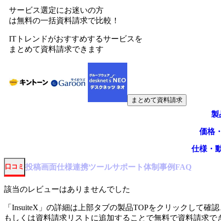
サービス選定にお迷いの方
は無料の一括資料請求で比較！
ITトレンドがおすすめするサービスを
まとめて資料請求できます
まとめて資料請求
製
価格
仕様・
投稿
画面仕様
連携ツール
サポート体制
事例
口コミ
FAQ
該当のレビューはありませんでした
「
InsuiteX
」の詳細は上部タブの製品TOPをクリックして確認
もしくは資料請求リストに追加することで無料で資料請求で