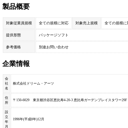
製品概要
対象従業員規模
全ての規模に対応
対象売上規模
全ての規模に
提供形態
パッケージソフト
参考価格
別途お問い合わせ
企業情報
会
社
株式会社ドリーム・アーツ
名
住
〒150-6029 東京都渋谷区恵比寿4-20-3 恵比寿ガーデンプレイスタワー29F
所
設
立
1996年(平成8年)12月
年
月