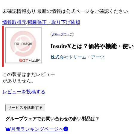
InsuiteXの評判・口コミ
未確認情報あり 最新の情報は公式ページをご確認ください
情報取得元
/
掲載修正・取り下げ依頼
グループウェア
InsuiteXとは？価格や機能・使
株式会社ドリーム・アーツ
この
製品
はまだレビュー
がありません。
レビューを投稿する
サービスを診断する
グループウェア
でお問い合わせの多い製品は？
月間ランキングページへ