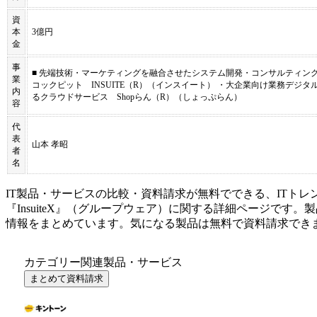
資
本
3億円
金
事
■ 先端技術・マーケティングを融合させたシステム開発・コンサルティング事
業
コックピット INSUITE（R）（インスイート） ・大企業向け業務デジタ
内
るクラウドサービス Shopらん（R）（しょっぷらん）
容
代
表
山本 孝昭
者
名
IT製品・サービスの比較・資料請求が無料でできる、ITトレ
『
InsuiteX
』（
グループウェア
）に関する詳細ページです。製
情報をまとめています。気になる製品は無料で資料請求でき
カテゴリー関連製品・サービス
まとめて資料請求