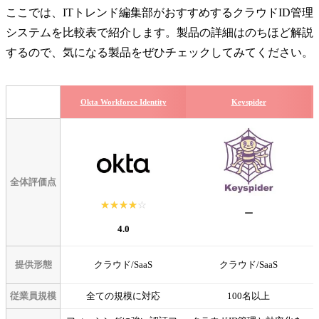
ここでは、ITトレンド編集部がおすすめするクラウドID管理
システムを比較表で紹介します。製品の詳細はのちほど解説
するので、気になる製品をぜひチェックしてみてください。
Okta Workforce Identity
Keyspider
全体評価点
☆☆☆☆☆
★★★★★
ー
4.0
提供形態
クラウド/SaaS
クラウド/SaaS
従業員規模
全ての規模に対応
100名以上