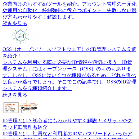
企業向けのおすすめツールを紹介。アカウント管理の一元化
や運用の自動化、統制強化に役立つポイント、失敗しない選
び方もわかりやすく解説します。
続きを見る
OSS（オープンソースソフトウェア）のID管理システム５選
を紹介！
システムを利用する際に必要なID情報を適切に扱う「ID管
理システム」にはオープンソース（OSS）のものもありま
す。しかし、OSSにはいくつか種類があるため、どれを選べ
ば良いか迷うでしょう。そこでこの記事では、OSSのID管理
システムを５種類紹介します。
続きを見る
ID管理とは？初心者にもわかりやすく解説！メリットやク
ラウドID管理も紹介
ID管理とは、社員など利用者のIDやパスワードといったア