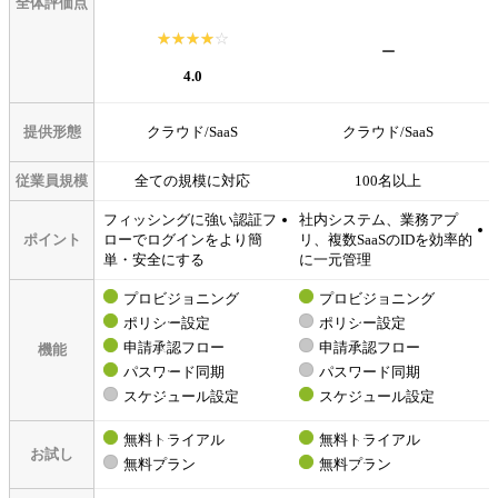
全体評価点
☆☆☆☆☆
★★★★★
ー
4.0
提供形態
クラウド/SaaS
クラウド/SaaS
従業員規模
全ての規模に対応
100名以上
フィッシングに強い認証フ
社内システム、業務アプ
ポイント
ローでログインをより簡
リ、複数SaaSのIDを効率的
単・安全にする
に一元管理
プロビジョニング
プロビジョニング
ポリシー設定
ポリシー設定
申請承認フロー
申請承認フロー
機能
パスワード同期
パスワード同期
スケジュール設定
スケジュール設定
無料トライアル
無料トライアル
お試し
無料プラン
無料プラン