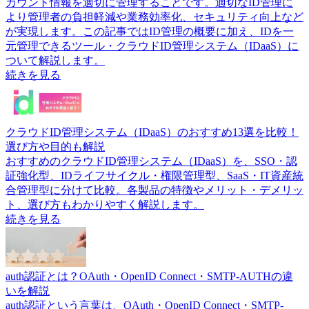
カウント情報を適切に管理することです。適切なID管理に
より管理者の負担軽減や業務効率化、セキュリティ向上など
が実現します。この記事ではID管理の概要に加え、IDを一
元管理できるツール・クラウドID管理システム（IDaaS）に
ついて解説します。
続きを見る
クラウドID管理システム（IDaaS）のおすすめ13選を比較！
選び方や目的も解説
おすすめのクラウドID管理システム（IDaaS）を、SSO・認
証強化型、IDライフサイクル・権限管理型、SaaS・IT資産統
合管理型に分けて比較。各製品の特徴やメリット・デメリッ
ト、選び方もわかりやすく解説します。
続きを見る
auth認証とは？OAuth・OpenID Connect・SMTP-AUTHの違
いを解説
auth認証という言葉は、OAuth・OpenID Connect・SMTP-