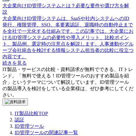
大企業向けID管理システムとは？必要な要件や選び方を解
説
大企業向けID管理システムは、SaaSや社内システムへのID
発行、権限管理、SSO、多要素認証、退職時の自動停止まで
を全社で一元化する仕組みです。この記事では、大企業にお
けるID管理システムの必要性や導入メリット、比較ポイン
ト、製品例、選定時の注意点を解説します。人事連動やグル
ープ会社統合を検討する情報システム担当者の比較に役立つ
内容です。
続きを見る
IT製品・サービスの比較・資料請求が無料でできる、ITトレ
ンド。「
無料で使える！ID管理ツールのおすすめ製品を紹
介
」というテーマについて解説しています。
ID管理ツール
の製品導入を検討をしている企業様は、ぜひ参考にしてくだ
さい。
IT製品比較TOP
認証
ID管理ツール
ID管理ツールの関連記事一覧