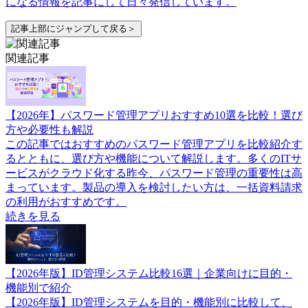
になる情報を記事にして日々発信しています。
記事上部にジャンプして戻る＞
関連記事
【2026年】パスワード管理アプリおすすめ10選を比較！選び
方や必要性も解説
この記事ではおすすめのパスワード管理アプリを比較紹介す
るとともに、選び方や機能について解説します。多くのITサ
ービスがクラウド化する昨今、パスワード管理の重要性は高
まっています。製品の導入を検討したい方は、一括資料請求
の利用がおすすめです。
続きを見る
【2026年版】ID管理システム比較16選｜企業向けに目的・
機能別で紹介
【2026年版】ID管理システムを目的・機能別に比較して、