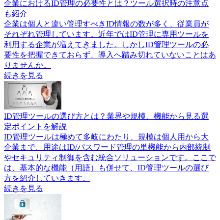
企業におけるID管理の必要性とは？ツール選択時の注意点
も紹介
企業は個人と違い管理すべきID情報の数が多く、従業員が
それぞれ管理しています。近年ではID管理に専用ツールを
利用する企業が増えてきました。しかしID管理ツールの必
要性を把握できておらず、導入へ踏み切れていないことはあ
りませんか。
続きを見る
ID管理ツールの選び方とは？業界や規模、機能から見る選
定ポイントを解説
ID管理ツールは極めて多岐にわたり、規模は個人用から大
企業まで、用途はID/パスワード管理の単機能から内部統制
やセキュリティ制御を含む統合ソリューションです。ここで
は、基本的な機能（用語）も併せて、ID管理ツールの選び
方を紹介していきます。
続きを見る