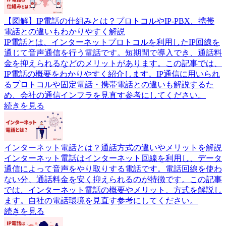
【図解】IP電話の仕組みとは？プロトコルやIP-PBX、携帯
電話との違いもわかりやすく解説
IP電話とは、インターネットプロトコルを利用したIP回線を
通じて音声通信を行う電話です。短期間で導入でき、通話料
金を抑えられるなどのメリットがあります。この記事では、
IP電話の概要をわかりやすく紹介します。IP通信に用いられ
るプロトコルや固定電話・携帯電話との違いも解説するた
め、会社の通信インフラを見直す参考にしてください。
続きを見る
インターネット電話とは？通話方式の違いやメリットを解説
インターネット電話はインターネット回線を利用し、データ
通信によって音声をやり取りする電話です。電話回線を使わ
ない分、通話料金を安く抑えられるのが特徴です。この記事
では、インターネット電話の概要やメリット、方式を解説し
ます。自社の電話環境を見直す参考にしてください。
続きを見る