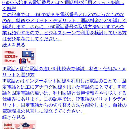
050から始まる電話番号とは？通話料や活用メリットを詳し
く解説
この記事では、050で始まる電話番号とはどのようなものな
のか、特徴やメリット・デメリット、通話料金などを詳しく
解説します。さらに、050電話番号の取得方法やおすすめ企
業も紹介するので、ビジネスシーンで利用を検討している方
はぜひ参考にしてください。
続きを見る
IP電話と固定電話の違いを比較表で解説｜料金・仕組み・メ
リットと選び方
IP電話とはインターネット回線を利用した電話のことで、固
定電話とは主にアナログ回線を用いた電話のことです。IP電
話と固定電話の違いは、利用回線と音声情報をやり取りする
仕組みにあります。この記事では、IP電話のメリットやデメ
リット、固定電話からの切り替え方法を紹介します。自社の
電話環境の見直しに役立ててください。
続きを見る