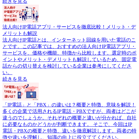
続きを見る
法人向けIP電話アプリ・サービスを徹底比較！メリット・デ
メリットも解説
法人向けIP電話とは、インターネット回線を用いた電話のこ
とです。この記事では、おすすめの法人向けIP電話アプリ・
サービスを、価格や機能、特徴から比較します。選定時のポ
イントやメリット・デメリットも解説しているため、固定電
話からの切り替えを検討している企業は参考にしてくださ
い。
続きを見る
「IP電話」と「PBX」の違いは？概要と特徴、意味を解説！
多くの企業で活用されるIP電話・PBXですが、両者はどこが
違うのでしょうか。それぞれの概要と違いが分かれば、自社
に必要なものかどうかが判断できます。 そこで、今回はIP
電話・PBXの概要と特徴、違いを徹底解説します。両者の特
徴や違いを理解し、知識の向上に役立ててください。