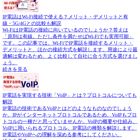
IP電話はWi-Fi接続で使える？メリット・デメリットと有
線・5G/4Gとの比較も解説
Wi-FiはIP電話の接続に向いているのでしょうか？答えは
「原則は有線。ただし条件を満たせばWi-Fiでも実用可能」
です。この記事では、Wi-FiでIP電話を接続するメリット・
デメリットと、ほかの接続方式を解説します。用途により最
適解は変わるため、よく比較して自社に合う方式を選びまし
ょう。
続きを見る
IP電話を実現する技術「VoIP」とは？プロトコルについても
解説
IP電話の技術であるVoIPとはどのようなものなのでしょう
か。IPがインターネットプロトコルであるため、VoIPもプロ
トコルの一種だと思っていませんか。VoIPの概要や仕組み、
VoIPに用いられるプロトコル、IP電話の種類を解説します。
IP電話やVoIPへの理解を深める参考にしてください。