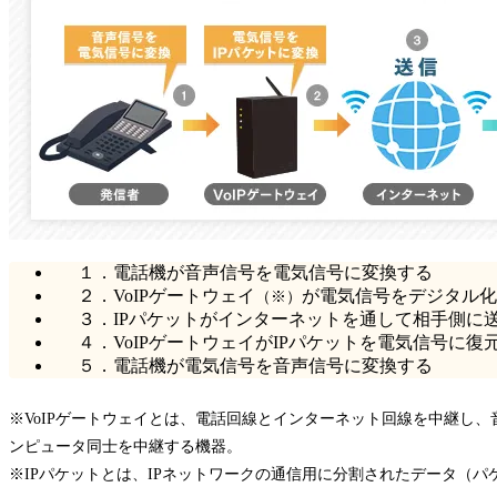
１．電話機が音声信号を電気信号に変換する
２．VoIPゲートウェイ
が電気信号をデジタル化
（※）
３．IPパケットがインターネットを通して相手側に
４．VoIPゲートウェイがIPパケットを電気信号に復
５．電話機が電気信号を音声信号に変換する
※VoIPゲートウェイとは、電話回線とインターネット回線を中継し
ンピュータ同士を中継する機器。
※IPパケットとは、IPネットワークの通信用に分割されたデータ（パ