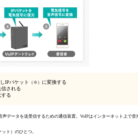
しIPパケット
に変換する
（※）
送信される
元する
、音声データを送受信するための通信装置。VoIPはインターネット上で
ケット）のひとつ。