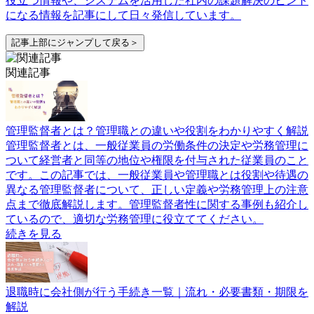
役立つ情報や、システムを活用した社内の課題解決のヒント
になる情報を記事にして日々発信しています。
記事上部にジャンプして戻る＞
関連記事
管理監督者とは？管理職との違いや役割をわかりやすく解説
管理監督者とは、一般従業員の労働条件の決定や労務管理に
ついて経営者と同等の地位や権限を付与された従業員のこと
です。この記事では、一般従業員や管理職とは役割や待遇の
異なる管理監督者について、正しい定義や労務管理上の注意
点まで徹底解説します。管理監督者性に関する事例も紹介し
ているので、適切な労務管理に役立ててください。
続きを見る
退職時に会社側が行う手続き一覧｜流れ・必要書類・期限を
解説