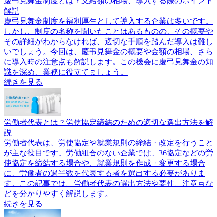
慶弔見舞金制度とは？支給額の相場、導入する際のポイント
解説
慶弔見舞金制度を福利厚生として導入する企業は多いです。
しかし、制度の名称を聞いたことはあるものの、その概要や
その詳細がわからなければ、適切な手順を踏んだ導入は難し
いでしょう。今回は、慶弔見舞金の概要や金額の相場、さら
に導入時の注意点も解説します。この機会に慶弔見舞金の知
識を深め、業務に役立てましょう。
続きを見る
労働者代表とは？労使協定締結のための適切な選出方法を解
説
労働者代表は、労使協定や就業規則の締結・改定を行うこと
が主な役目です。労働組合のない企業では、36協定などの労
使協定を締結する場合や、就業規則を作成・変更する場合
に、労働者の過半数を代表する者を選出する必要がありま
す。この記事では、労働者代表の選出方法や要件、注意点な
どを分かりやすく解説します。
続きを見る