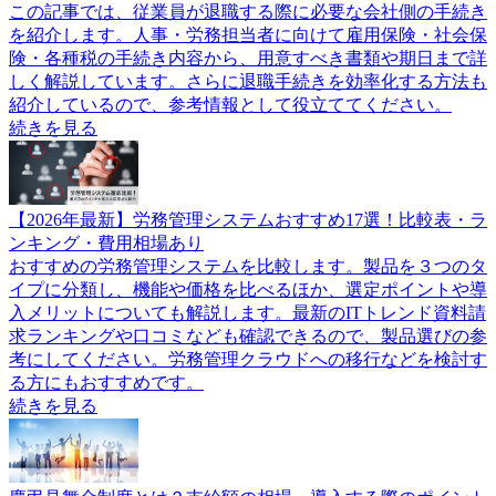
この記事では、従業員が退職する際に必要な会社側の手続き
を紹介します。人事・労務担当者に向けて雇用保険・社会保
険・各種税の手続き内容から、用意すべき書類や期日まで詳
しく解説しています。さらに退職手続きを効率化する方法も
紹介しているので、参考情報として役立ててください。
続きを見る
【2026年最新】労務管理システムおすすめ17選！比較表・ラ
ンキング・費用相場あり
おすすめの労務管理システムを比較します。製品を３つのタ
イプに分類し、機能や価格を比べるほか、選定ポイントや導
入メリットについても解説します。最新のITトレンド資料請
求ランキングや口コミなども確認できるので、製品選びの参
考にしてください。労務管理クラウドへの移行などを検討す
る方にもおすすめです。
続きを見る