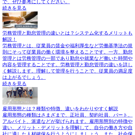
で、ぜひ参考にしてください。
続きを見る
労務管理と勤怠管理の違いとは？システム化するメリットも
解説！
労務管理とは、従業員の賃金や福利厚生など労働基準法の規
則にそって従業員の働く環境を整えることです。一方、勤怠
管理とは労務管理の一部であり勤怠や就業など働いた時間や
内容を管理することです。労務管理と勤怠管理の違いを詳し
く解説します。理解して管理を行うことで、従業員の満足度
は上がるでしょう。
続きを見る
雇用形態とは？種類や特徴、違いをわかりやすく解説
雇用形態の種類はさまざまで、正社員、契約社員、パート、
アルバイト、派遣などが挙げられます。雇用形態別の特徴や
違い、メリット・デメリットを理解して、自分の働き方や自
社に適した人材確保を行うようにしましょう。また、社会保