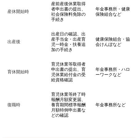
産前産後休業取得
者申出書の提出、
年金事務所・健康
産休開始時
社会保険料免除の
保険組合など
手続き
出産日の確認、出
産手当金・出産育
健康保険組合・協
出産後
児一時金・扶養追
会けんぽなど
加の手続き
育児休業等取得者
申出書の提出、育
年金事務所・ハロ
育休開始時
児休業給付金の受
ーワークなど
給資格確認
育児休業等終了時
報酬月額変更届、
復職時
養育期間標準報酬
年金事務所など
月額特例申出書な
どの確認