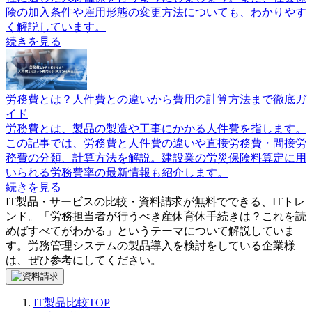
険の加入条件や雇用形態の変更方法についても、わかりやす
く解説しています。
続きを見る
労務費とは？人件費との違いから費用の計算方法まで徹底ガ
イド
労務費とは、製品の製造や工事にかかる人件費を指します。
この記事では、労務費と人件費の違いや直接労務費・間接労
務費の分類、計算方法を解説。建設業の労災保険料算定に用
いられる労務費率の最新情報も紹介します。
続きを見る
IT製品・サービスの比較・資料請求が無料でできる、ITトレ
ンド。「
労務担当者が行うべき産休育休手続きは？これを読
めばすべてがわかる
」というテーマについて解説していま
す。
労務管理システム
の製品導入を検討をしている企業様
は、ぜひ参考にしてください。
IT製品比較TOP