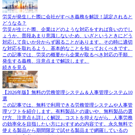
労災が発生した際に会社がすべき義務を解説！認定されると
どうなる？
労災が生じた際、企業はどのような対応をすれば良いのでし
ょうか。普段あまり意識しないため、いざというときにどう
対応して良いか分からず困ることがあります。その時に適切
な対応を取れるよう、基本的なことを知っておくべきです。
この記事では、労災の概要から企業が取るべき対応の手順、
発生する義務、注意点まで解説します。
続きを見る
【2026年版】無料の労務管理システム＆人事管理システム10
選
この記事では、無料で利用できる労務管理システムや人事管
理ソフトを紹介します。有料製品との違いや、無料製品の選
び方、注意点も詳しく解説。コストを抑えながら、人事労務
の効率化を目指したい方におすすめの内容です。永久無料で
使える製品から期間限定で試せる製品まで網羅しているの