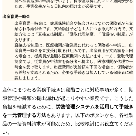
所へ扶養追加の申請を行います。保険証取得に約２～３週間かかる
ため、事実発生から５日以内の届け出が必要です。
出産育児一時金
出産育児一時金は、健康保険組合や協会けんぽなどの保険者から支
給される給付金です。支給額は子ども１人につき原則50万円で、支
給方法には「直接支払制度」「受取代理制度」「償還払い制度」が
あります。
直接支払制度は、医療機関が従業員に代わって保険者へ申請し、出
産育児一時金を直接受け取る仕組みです。出産費用が支給額を上回
る場合は、従業員が差額を医療機関へ支払います。一方、受取代理
制度では、従業員が申請書を保険者へ提出し、医療機関が代理で一
時金を受け取ります。出産費用が支給額を下回る場合は、保険者か
ら差額が支給されるため、必要な手続きは加入している保険者に確
認しましょう。
産休にまつわる労務手続きは段階ごとに対応事項が多く、期
限管理や書類の提出漏れが起こりやすい業務です。こうした
負担を軽減するために、
労務管理システムを活用して手続き
を一元管理する方法
もあります。以下のボタンから、各社製
品の一括資料請求が可能なため、比較検討にお役立てくださ
い。