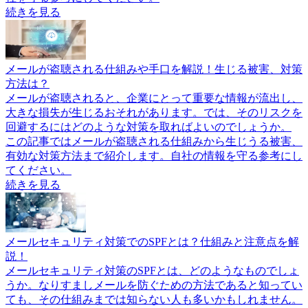
続きを見る
メールが盗聴される仕組みや手口を解説！生じる被害、対策
方法は？
メールが盗聴されると、企業にとって重要な情報が流出し、
大きな損失が生じるおそれがあります。では、そのリスクを
回避するにはどのような対策を取ればよいのでしょうか。
この記事ではメールが盗聴される仕組みから生じうる被害、
有効な対策方法まで紹介します。自社の情報を守る参考にし
てください。
続きを見る
メールセキュリティ対策でのSPFとは？仕組みと注意点を解
説！
メールセキュリティ対策のSPFとは、どのようなものでしょ
うか。なりすましメールを防ぐための方法であると知ってい
ても、その仕組みまでは知らない人も多いかもしれません。