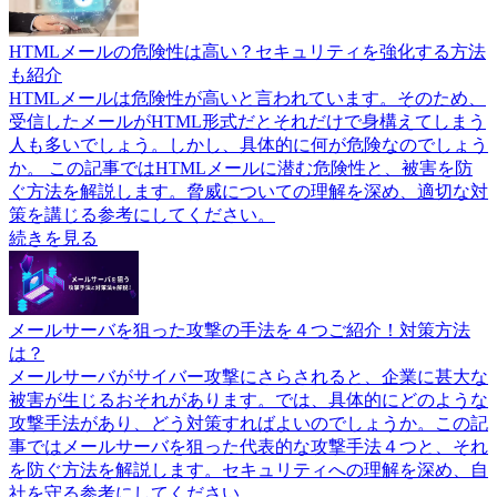
HTMLメールの危険性は高い？セキュリティを強化する方法
も紹介
HTMLメールは危険性が高いと言われています。そのため、
受信したメールがHTML形式だとそれだけで身構えてしまう
人も多いでしょう。しかし、具体的に何が危険なのでしょう
か。 この記事ではHTMLメールに潜む危険性と、被害を防
ぐ方法を解説します。脅威についての理解を深め、適切な対
策を講じる参考にしてください。
続きを見る
メールサーバを狙った攻撃の手法を４つご紹介！対策方法
は？
メールサーバがサイバー攻撃にさらされると、企業に甚大な
被害が生じるおそれがあります。では、具体的にどのような
攻撃手法があり、どう対策すればよいのでしょうか。この記
事ではメールサーバを狙った代表的な攻撃手法４つと、それ
を防ぐ方法を解説します。セキュリティへの理解を深め、自
社を守る参考にしてください。