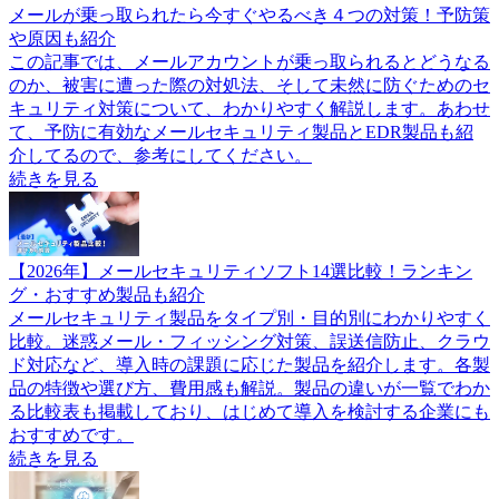
メールが乗っ取られたら今すぐやるべき４つの対策！予防策
や原因も紹介
この記事では、メールアカウントが乗っ取られるとどうなる
のか、被害に遭った際の対処法、そして未然に防ぐためのセ
キュリティ対策について、わかりやすく解説します。あわせ
て、予防に有効なメールセキュリティ製品とEDR製品も紹
介してるので、参考にしてください。
続きを見る
【2026年】メールセキュリティソフト14選比較！ランキン
グ・おすすめ製品も紹介
メールセキュリティ製品をタイプ別・目的別にわかりやすく
比較。迷惑メール・フィッシング対策、誤送信防止、クラウ
ド対応など、導入時の課題に応じた製品を紹介します。各製
品の特徴や選び方、費用感も解説。製品の違いが一覧でわか
る比較表も掲載しており、はじめて導入を検討する企業にも
おすすめです。
続きを見る