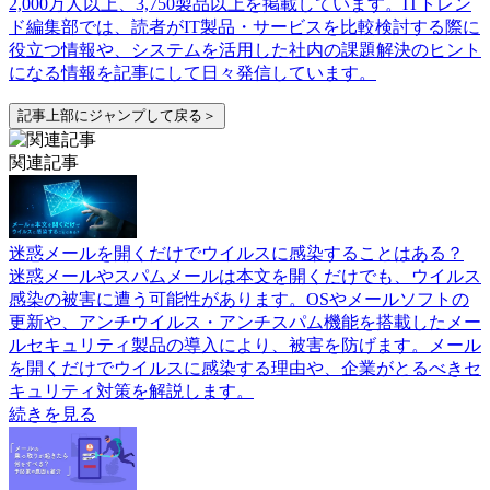
2,000万人以上、3,750製品以上を掲載しています。ITトレン
ド編集部では、読者がIT製品・サービスを比較検討する際に
役立つ情報や、システムを活用した社内の課題解決のヒント
になる情報を記事にして日々発信しています。
記事上部にジャンプして戻る＞
関連記事
迷惑メールを開くだけでウイルスに感染することはある？
迷惑メールやスパムメールは本文を開くだけでも、ウイルス
感染の被害に遭う可能性があります。OSやメールソフトの
更新や、アンチウイルス・アンチスパム機能を搭載したメー
ルセキュリティ製品の導入により、被害を防げます。メール
を開くだけでウイルスに感染する理由や、企業がとるべきセ
キュリティ対策を解説します。
続きを見る