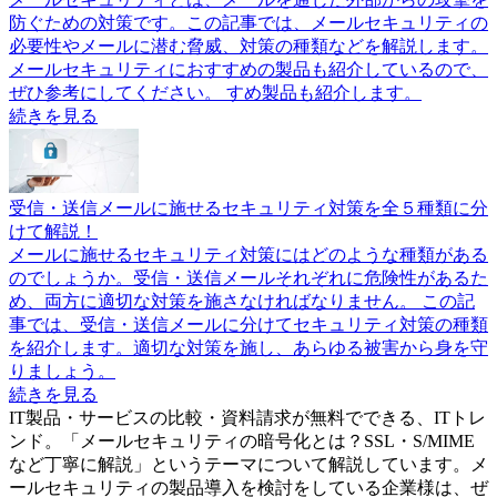
防ぐための対策です。この記事では、メールセキュリティの
必要性やメールに潜む脅威、対策の種類などを解説します。
メールセキュリティにおすすめの製品も紹介しているので、
ぜひ参考にしてください。 すめ製品も紹介します。
続きを見る
受信・送信メールに施せるセキュリティ対策を全５種類に分
けて解説！
メールに施せるセキュリティ対策にはどのような種類がある
のでしょうか。受信・送信メールそれぞれに危険性があるた
め、両方に適切な対策を施さなければなりません。 この記
事では、受信・送信メールに分けてセキュリティ対策の種類
を紹介します。適切な対策を施し、あらゆる被害から身を守
りましょう。
続きを見る
IT製品・サービスの比較・資料請求が無料でできる、ITトレ
ンド。「
メールセキュリティの暗号化とは？SSL・S/MIME
など丁寧に解説
」というテーマについて解説しています。
メ
ールセキュリティ
の製品導入を検討をしている企業様は、ぜ