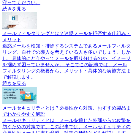
守ってください。
続きを見る
メールフィルタリングとは？迷惑メールを拒否する仕組み・
メリット
迷惑メールを検知・排除するシステムであるメールフィルタ
リング。自社での導入を考えている人も多いでしょう。しか
し、具体的にどうやってメールを振り分けるのか、イメージ
を掴めず困っていませんか。 そこでこの記事では、メール
フィルタリングの概要から、メリット・具体的な実施方法ま
で解説します。
続きを見る
メールセキュリティとは？必要性から対策、おすすめ製品ま
でわかりやすく解説
メールセキュリティとは、メールを通じた外部からの攻撃を
防ぐための対策です。この記事では、メールセキュリティの
必要性やメールに潜む脅威、対策の種類などを解説します。