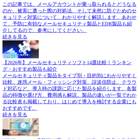
この記事では、メールアカウントが乗っ取られるとどうなる
のか、被害に遭った際の対処法、そして未然に防ぐためのセ
キュリティ対策について、わかりやすく解説します。あわせ
て、予防に有効なメールセキュリティ製品とEDR製品も紹
介してるので、参考にしてください。
続きを見る
【2026年】メールセキュリティソフト14選比較！ランキン
グ・おすすめ製品も紹介
メールセキュリティ製品をタイプ別・目的別にわかりやすく
比較。迷惑メール・フィッシング対策、誤送信防止、クラウ
ド対応など、導入時の課題に応じた製品を紹介します。各製
品の特徴や選び方、費用感も解説。製品の違いが一覧でわか
る比較表も掲載しており、はじめて導入を検討する企業にも
おすすめです。
続きを見る