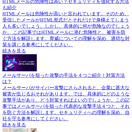
HTMLメールの危険性は高い？セキュリティを強化する方法
も紹介
HTMLメールは危険性が高いと言われています。そのため、
受信したメールがHTML形式だとそれだけで身構えてしまう
人も多いでしょう。しかし、具体的に何が危険なのでしょう
か。 この記事ではHTMLメールに潜む危険性と、被害を防
ぐ方法を解説します。脅威についての理解を深め、適切な対
策を講じる参考にしてください。
続きを見る
メールサーバを狙った攻撃の手法を４つご紹介！対策方法
は？
メールサーバがサイバー攻撃にさらされると、企業に甚大な
被害が生じるおそれがあります。では、具体的にどのような
攻撃手法があり、どう対策すればよいのでしょうか。この記
事ではメールサーバを狙った代表的な攻撃手法４つと、それ
を防ぐ方法を解説します。セキュリティへの理解を深め、自
社を守る参考にしてください。
続きを見る