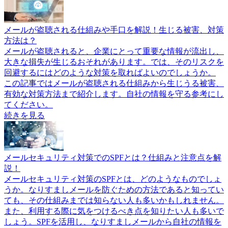
メールが盗聴される仕組みや手口を解説！生じる被害、対策
方法は？
メールが盗聴されると、企業にとって重要な情報が流出し、
大きな損失が生じるおそれがあります。では、そのリスクを
回避するにはどのような対策を取ればよいのでしょうか。
この記事ではメールが盗聴される仕組みから生じうる被害、
有効な対策方法まで紹介します。自社の情報を守る参考にし
てください。
続きを見る
メールセキュリティ対策でのSPFとは？仕組みと注意点を解
説！
メールセキュリティ対策のSPFとは、どのようなものでしょ
うか。なりすましメールを防ぐための方法であると知ってい
ても、その仕組みまでは知らない人も多いかもしれません。
また、利用する際に気をつけるべき点を知りたい人も多いで
しょう。SPFを活用し、なりすましメールから自社の情報を