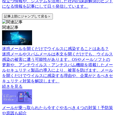
役立つ情報や、システムを活用した社内の課題解決のヒント
になる情報を記事にして日々発信しています。
記事上部にジャンプして戻る＞
関連記事
迷惑メールを開くだけでウイルスに感染することはある？
迷惑メールやスパムメールは本文を開くだけでも、ウイルス
感染の被害に遭う可能性があります。OSやメールソフトの
更新や、アンチウイルス・アンチスパム機能を搭載したメー
ルセキュリティ製品の導入により、被害を防げます。メール
を開くだけでウイルスに感染する理由や、企業がとるべきセ
キュリティ対策を解説します。
続きを見る
メールが乗っ取られたら今すぐやるべき４つの対策！予防策
や原因も紹介