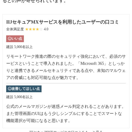
るとの声が寄せられています。
IIJセキュアMXサービスを利用したユーザーの口コミ
全体満足度
☆☆☆☆☆
★★★★★
4.0
いい点
建設
5,000名以上
リモートワーク推進の際のセキュリティ強化において、必須のサ
ービスということで導入されました。「Microsoft 365」としっか
りと連携できるメールセキュリティである点や、未知のマルウェ
アの脅威にも対応可能な点が魅力です。
改善してほしい点
建設
5,000名以上
公式のメールマガジンが迷惑メール判定されることがあります。
また管理画面のUIはもう少しシンプルにすることでスマートな
機能選択が可能になると思います。