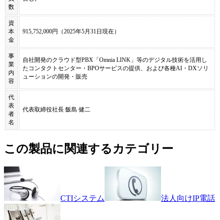
数
資
本
915,752,000円（2025年5月31日現在）
金
事
自社開発のクラウド型PBX「Omnia LINK」等のデジタル技術を活用し
業
たコンタクトセンター・BPOサービスの提供、および各種AI・DXソリ
内
ューションの開発・販売
容
代
表
代表取締役社長 飯島 健二
者
名
この製品に関連するカテゴリー
CTIシステム
法人向けIP電話