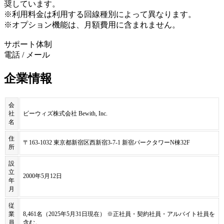
奨しています。
※利用料金は利用する回線種別によって異なります。
※オプション機能は、月額費用に含まれません。
サポート体制
電話 / メール
企業情報
会
社
ビーウィズ株式会社 Bewith, Inc.
名
住
〒163-1032 東京都新宿区西新宿3-7-1 新宿パークタワーN棟32F
所
設
立
2000年5月12日
年
月
従
業
8,461名（2025年5月31日現在） ※正社員・契約社員・アルバイト社員を
員
含む。