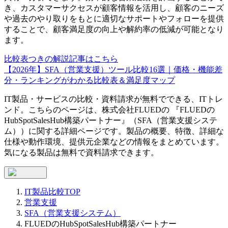
き、カスタマーサクセスが顧客情報を活用し、顧客のニーズ
や過去のやり取りをもとに適切なサポートやフォローを提供
することで、顧客満足度の向上や解約率の低減が可能となり
ます。
比較表つきの解説記事はこちら
【2026年】SFA（営業支援）ツール比較16選｜価格・機能差
分・ランキングがわかる比較表＆満足度マップ
IT製品・サービスの比較・資料請求が無料でできる、ITトレ
ンド。こちらのページは、
株式会社FLUED
の 『
FLUEDの
HubSpotSalesHub構築パートナー
』（
SFA（営業支援システ
ム）
）に関する詳細ページです。製品の概要、特徴、詳細な
仕様や動作環境、提供元企業などの情報をまとめています。
気になる製品は無料で資料請求できます。
IT製品比較TOP
営業支援
SFA（営業支援システム）
FLUEDのHubSpotSalesHub構築パートナー