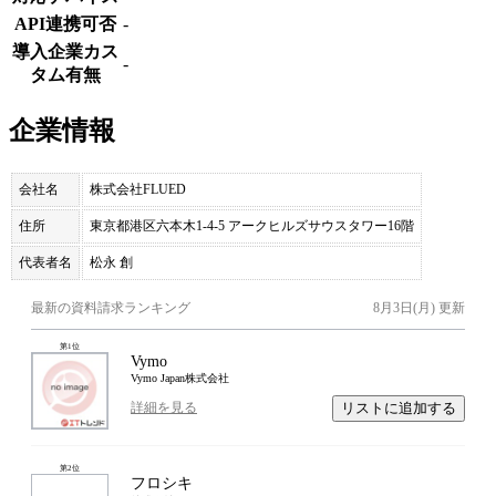
API連携可否
-
導入企業カス
-
タム有無
企業情報
会社名
株式会社FLUED
住所
東京都港区六本木1-4-5 アークヒルズサウスタワー16階
代表者名
松永 創
最新の資料請求ランキング
8月3日(月)
更新
第
1
位
Vymo
Vymo Japan株式会社
リストに追加する
詳細を見る
第
2
位
フロシキ