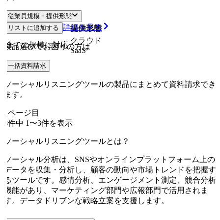
従業員規模・提供形態
詳細を見る
リストに追加する
従業員規模
提供形態
クラウド
全ての規模に対応
製品選びでお困りの方は
SaaS
一括資料請求
ソーシャルリスニングツールの製品にまとめて資料請求でき
ます。
1
ページ目
3
件中
1
〜
3
件を表示
ソーシャルリスニングツールとは？
ソーシャル分析は、SNSやオンラインプラットフォーム上の
データを収集・分析し、顧客の動向や市場トレンドを把握す
るツールです。感情分析、エンゲージメント測定、競合分析
機能があり、マーケティング部門や広報部門で活用されま
す。データドリブンな戦略立案を支援します。