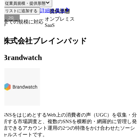
従業員規模・提供形態
詳細を見る
リストに追加する
従業員規模
提供形態
2
位
オンプレミス
全ての規模に対応
SaaS
株式会社ブレインパッド
Brandwatch
SNSをはじめとするWeb上の消費者の声（UGC）を収集・分
析する市場調査と、複数のSNSを横断的・網羅的に管理し発
信できるアカウント運用の2つの特徴をかけ合わせたソーシ
ャルスイートです。