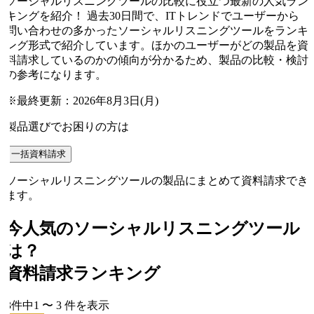
ソーシャルリスニングツールの比較に役立つ最新の人気ラン
キングを紹介！ 過去30日間で、ITトレンドでユーザーから
問い合わせの多かったソーシャルリスニングツールをランキ
ング形式で紹介しています。ほかのユーザーがどの製品を資
料請求しているのかの傾向が分かるため、製品の比較・検討
の参考になります。
※最終更新：
2026年8月3日(月)
製品選びでお困りの方は
一括資料請求
ソーシャルリスニングツールの製品にまとめて資料請求でき
ます。
今人気の
ソーシャルリスニングツール
は？
資料請求ランキング
3
件中
1
〜
3
件
を表示