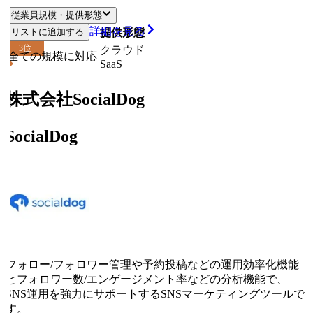
従業員規模・提供形態
詳細を見る
リストに追加する
従業員規模
提供形態
3
位
クラウド
全ての規模に対応
SaaS
株式会社SocialDog
SocialDog
フォロー/フォロワー管理や予約投稿などの運用効率化機能
とフォロワー数/エンゲージメント率などの分析機能で、
SNS運用を強力にサポートするSNSマーケティングツールで
す。