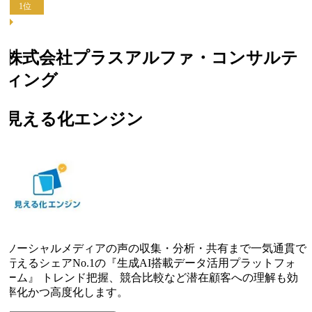
1
位
株式会社プラスアルファ・コンサルテ
ィング
見える化エンジン
ソーシャルメディアの声の収集・分析・共有まで一気通貫で
行えるシェアNo.1の『生成AI搭載データ活用プラットフォ
ーム』 トレンド把握、競合比較など潜在顧客への理解も効
率化かつ高度化します。