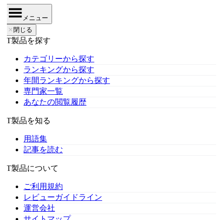
メニュー
✕
閉じる
IT製品を探す
カテゴリーから探す
ランキングから探す
年間ランキングから探す
専門家一覧
あなたの閲覧履歴
IT製品を知る
用語集
記事を読む
IT製品について
ご利用規約
レビューガイドライン
運営会社
サイトマップ