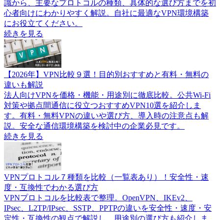
識から、主要なプロトコルの種類、具体的な選び方までを初
心者向けにわかりやすく解説。自社に最適なVPN環境構築
にお役立てください。
続きを見る
【2026年】VPN比較９選！目的別おすすめと有料・無料の
違いも解説
法人向けVPNを価格・機能・用途別に徹底比較。公共Wi-Fi
対策や拠点間通信に役立つおすすめVPN10選を紹介しま
す。有料・無料VPNの違いや選び方、導入時の注意点も解
説。安全な通信環境構築を検討中の企業必見です。
続きを見る
VPNプロトコル７種類を比較（一覧表あり）！安全性・速
度・互換性でわかる選び方
VPNプロトコルを比較表で整理。OpenVPN、IKEv2、
IPsec、L2TP/IPsec、SSTP、PPTPの違いを安全性・速度・安
定性・互換性の観点で解説し、用途別の選び方も紹介しま