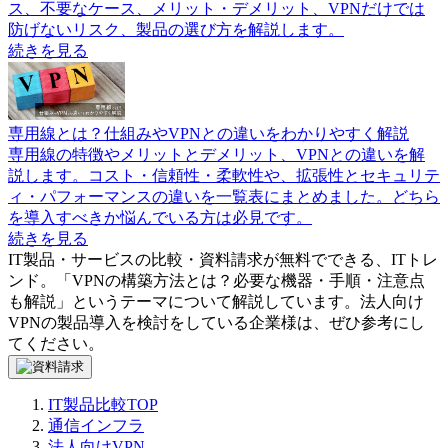
ス、不要なケース、メリット・デメリット、VPNだけでは
防げないリスク、製品の選び方を解説します。
続きを見る
専用線とは？仕組みやVPNとの違いをわかりやすく解説
専用線の特徴やメリットとデメリット、VPNとの違いを解
説します。コスト・信頼性・柔軟性や、拡張性とセキュリテ
ィ・パフォーマンスの違いを一覧表にまとめました。どちら
を導入すべきか悩んでいる方は必見です。
続きを見る
IT製品・サービスの比較・資料請求が無料でできる、ITトレ
ンド。「
VPNの構築方法とは？必要な機器・手順・注意点
も解説
」というテーマについて解説しています。
法人向け
VPN
の製品導入を検討をしている企業様は、ぜひ参考にし
てください。
IT製品比較TOP
通信インフラ
法人向けVPN