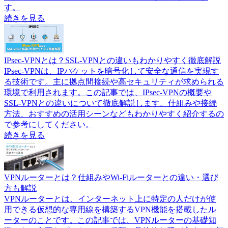
す。
続きを見る
IPsec-VPNとは？SSL-VPNとの違いもわかりやすく徹底解説
IPsec-VPNは、IPパケットを暗号化して安全な通信を実現す
る技術です。主に拠点間接続や高セキュリティが求められる
環境で利用されます。この記事では、IPsec-VPNの概要や
SSL-VPNとの違いについて徹底解説します。仕組みや接続
方法、おすすめの活用シーンなどもわかりやすく紹介するの
で参考にしてください。
続きを見る
VPNルーターとは？仕組みやWi-Fiルーターとの違い・選び
方も解説
VPNルーターとは、インターネット上に特定の人だけが使
用できる仮想的な専用線を構築するVPN機能を搭載したル
ーターのことです。この記事では、VPNルーターの基礎知