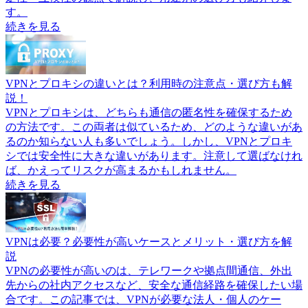
す。
続きを見る
VPNとプロキシの違いとは？利用時の注意点・選び方も解
説！
VPNとプロキシは、どちらも通信の匿名性を確保するため
の方法です。この両者は似ているため、どのような違いがあ
るのか知らない人も多いでしょう。しかし、VPNとプロキ
シでは安全性に大きな違いがあります。注意して選ばなけれ
ば、かえってリスクが高まるかもしれません。
続きを見る
VPNは必要？必要性が高いケースとメリット・選び方を解
説
VPNの必要性が高いのは、テレワークや拠点間通信、外出
先からの社内アクセスなど、安全な通信経路を確保したい場
合です。この記事では、VPNが必要な法人・個人のケー