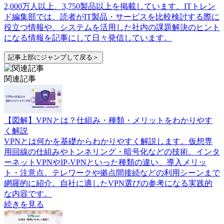
2,000万人以上、3,750製品以上を掲載しています。ITトレン
ド編集部では、読者がIT製品・サービスを比較検討する際に
役立つ情報や、システムを活用した社内の課題解決のヒント
になる情報を記事にして日々発信しています。
記事上部にジャンプして戻る＞
関連記事
【図解】VPNとは？仕組み・種類・メリットをわかりやす
く解説
VPNとは何かを基礎からわかりやすく解説します。仮想専
用回線の仕組みやトンネリング・暗号化などの技術、インタ
ーネットVPNやIP-VPNといった種類の違い、導入メリッ
ト・注意点、テレワークや拠点間接続などの利用シーンまで
網羅的に紹介。自社に適したVPN選びの参考になる実践的
な内容です。
続きを見る