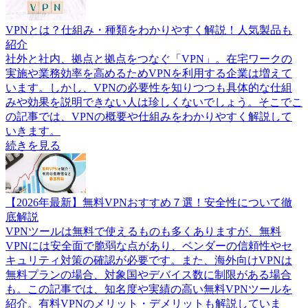
VPNとは？仕組み・種類をわかりやすく解説！人気製品も
紹介
社外と社内、拠点と拠点をつなぐ「VPN」。在宅ワークの
実施や業務効率を高めるためVPNを利用する企業は増えて
います。しかし、VPNの必要性を知りつつも具体的な仕組
みや効果を説明できない人は珍しくないでしょう。そこでこ
の記事では、VPNの概要や仕組みをわかりやすく解説して
いきます。
続きを見る
【2026年最新】無料VPNおすすめ７選！安全性について徹
底解説
VPNツールは無料で使えるものも多くありますが、無料
VPNには安全面で脆弱な点があり、ベンダーの信頼性やセ
キュリティ対策の確認が必要です。また、海外向けVPNは
無料プランの場合、対象国やデバイス数に制限がある場合
も。この記事では、知名度や実績の高い無料VPNツールを
紹介。有料VPNのメリット・デメリットも解説していま