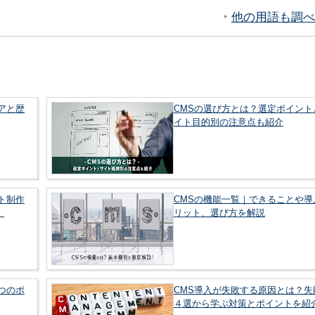
他の用語も調べ
アと歴
CMSの選び方とは？選定ポイント
イト目的別の注意点も紹介
ト制作
CMSの機能一覧｜できることや導
！
リット、選び方を解説
つのポ
CMS導入が失敗する原因とは？失
４選から学ぶ対策とポイントを紹