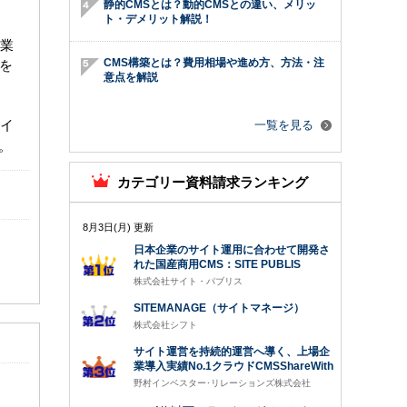
静的CMSとは？動的CMSとの違い、メリッ
ト・デメリット解説！
企業
CMS構築とは？費用相場や進め方、方法・注
ンを
意点を解説
イ
一覧を見る
。
カテゴリー資料請求ランキング
8月3日(月) 更新
日本企業のサイト運用に合わせて開発さ
れた国産商用CMS：SITE PUBLIS
株式会社サイト・パブリス
SITEMANAGE（サイトマネージ）
株式会社シフト
サイト運営を持続的運営へ導く、上場企
業導入実績No.1クラウドCMSShareWith
野村インベスター･リレーションズ株式会社