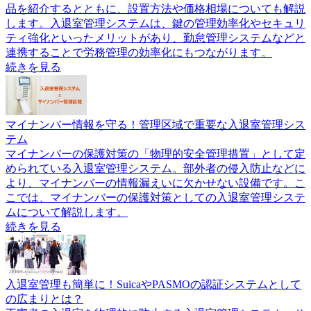
品を紹介するとともに、設置方法や価格相場についても解説
します。入退室管理システムは、鍵の管理効率化やセキュリ
ティ強化といったメリットがあり、勤怠管理システムなどと
連携することで労務管理の効率化にもつながります。
続きを見る
マイナンバー情報を守る！管理区域で重要な入退室管理シス
テム
マイナンバーの保護対策の「物理的安全管理措置」として定
められている入退室管理システム。部外者の侵入防止などに
より、マイナンバーの情報漏えいに欠かせない設備です。こ
こでは、マイナンバーの保護対策としての入退室管理システ
ムについて解説します。
続きを見る
入退室管理も簡単に！SuicaやPASMOの認証システムとして
の広まりとは？