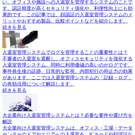
い、オフィスや施設への入退室を管理するシステムのことで
す。認証精度が高くセキュリティ強化や、利便性向上にも効
果的です。この記事では、顔認証の入退室管理システムのメ
リットやおすすめ製品、比較ポイントなどを紹介します。
続きを見る
入退室管理システムでログを管理することの重要性とは？
不審者の入退室を遮断し、オフィスセキュリティを強化する
入退室管理システム。同時に利用価値の高いのがログです。
事件発生後の証跡、日常的な監視、内部犯行の抑止力の効果
があります。ここでは入退室管理システムの「記録・ログ」
の有効活用について解説します。
続きを見る
大企業向け入退室管理システムとは？必要な要件や選び方を
解説
大企業向け入退室管理システムは、オフィス・工場・データ
センターのドアやエリアへの入退室を、ICカードや顔認証な