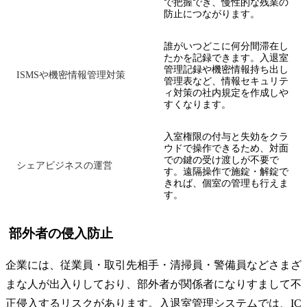
で把握でき、慢性的な残業の
防止につながります。
誰がいつどこに何分間滞在し
たかを記録できます。入退室
管理記録や機密情報持ち出し
ISMSや機密情報管理対策
管理表など、情報セキュリテ
ィ対策の社内規定を作成しや
すくなります。
入室権限の付与と失効をクラ
ウドで操作できるため、対面
での鍵の受け渡しが不要で
シェアビジネスの運営
す。遠隔操作で施錠・解錠で
きれば、個室の管理も行えま
す。
部外者の侵入防止
企業には、従業員・取引先相手・清掃員・警備員などさまざ
まな人が出入りしており、部外者が関係者になりすまして不
正侵入するリスクがあります。入退室管理システムでは、IC