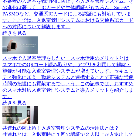
不審者の入退室を物理的に防止する入退室管理システム。そ
の進化は著しく、ICカードや生体認証がもちろん、Suicaや
PASMOなど、交通系ICカードによる認証にも対応していま
す。ここでは、入退室管理システムにおける交通系ICカード
への対応について解説します。
続きを見る
スマホで入退室管理をしたい！スマホ活用のメリットとは
スマホでのQRコード読み取りや、アプリを利用して解錠・
施錠が可能な入退室管理システムが増えています。セキュリ
ティ強化に加え、勤怠システムと連携することで正確な労働
時間の把握にも貢献するでしょう。この記事では、おすすめ
のスマホ対応入退室管理システムと導入メリットを紹介しま
す。
続きを見る
共連れの防止策！入退室管理システムの活用法とは？
共連れとは、入退室時に１回の認証で２人以上が入退出して