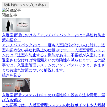
記事上部にジャンプして戻る＞
関連記事
入退室管理における「アンチパスバック」とは？共連れ防止
策を紹介！
アンチパスバックとは、一度も入室記録がない人に対し、退
室を認めない共連れ防止の仕組みです。。入退室管理システ
ムには「退室を防止する」機能があり、不審者が入室しても
退室させなければ情報漏えいの危険性を減らせます。この記
事では、入退室管理システムのアンチパスバックと、さまざ
まな共連れ対策について解説します。
続きを見る
入退室管理システムおすすめ11選比較！設置方法や費用、選
び方も解説
この記事では、入退室管理システムの比較ポイントや人気製