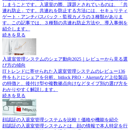
しまうことです。入退室の際、課題とされているのは、「共
連れ防止」です。共連れを防止する方法には、セキュリティ
ゲート・アンチパスバック・監視カメラの３種類がありま
す。この記事では、３種類の共連れ防止方法や、導入事例を
紹介します。
続きを見る
入退室管理システムのシェア動向2025｜レビューから見る選
び方の傾向
ITトレンドに寄せられた入退室管理システムのレビュー136
件をもとにシェアを分析。bitlock PRO・Akerunなど上位製品
の特徴と、後付け型や複数拠点向けなどタイプ別の選び方を
わかりやすく解説します。
続きを見る
顔認証の入退室管理システムを比較！価格や機能を紹介
顔認証の入退室管理システムとは、顔の情報で本人特定を行