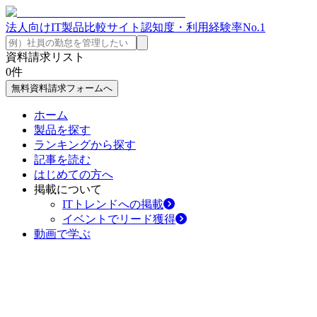
法人向けIT製品比較サイト
認知度・利用経験率No.1
資料請求リスト
0
件
無料資料請求フォームへ
ホーム
製品を探す
ランキングから探す
記事を読む
はじめての方へ
掲載について
ITトレンドへの掲載
イベントでリード獲得
動画で学ぶ