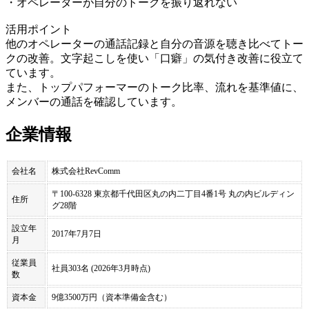
・オペレーターが自分のトークを振り返れない
活用ポイント
他のオペレーターの通話記録と自分の音源を聴き比べてトー
クの改善。文字起こしを使い「口癖」の気付き改善に役立て
ています。
また、トップパフォーマーのトーク比率、流れを基準値に、
メンバーの通話を確認しています。
企業情報
会社名
株式会社RevComm
〒100-6328 東京都千代田区丸の内二丁目4番1号 丸の内ビルディン
住所
グ28階
設立年
2017年7月7日
月
従業員
社員303名 (2026年3月時点)
数
資本金
9億3500万円（資本準備金含む）