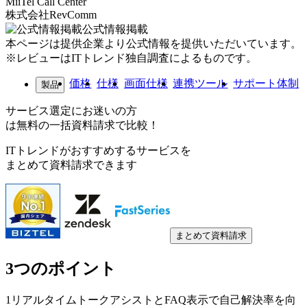
MiiTel Call Center
株式会社RevComm
公式情報掲載
本ページは提供企業より公式情報を提供いただいています。
※レビューはITトレンド独自調査によるものです。
価格
仕様
画面仕様
連携ツール
サポート体制
製品
サービス選定にお迷いの方
は無料の一括資料請求で比較！
ITトレンドがおすすめするサービスを
まとめて資料請求できます
まとめて資料請求
3つのポイント
1
リアルタイムトークアシストとFAQ表示で自己解決率を向