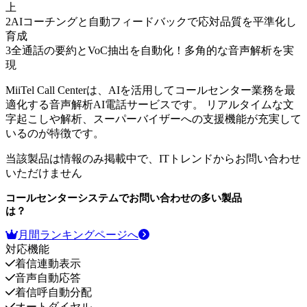
上
2
AIコーチングと自動フィードバックで応対品質を平準化し
育成
3
全通話の要約とVoC抽出を自動化！多角的な音声解析を実
現
MiiTel Call Centerは、AIを活用してコールセンター業務を最
適化する音声解析AI電話サービスです。 リアルタイムな文
字起こしや解析、スーパーバイザーへの支援機能が充実して
いるのが特徴です。
当該製品は情報のみ掲載中で、ITトレンドからお問い合わせ
いただけません
コールセンターシステム
でお問い合わせの多い製品
は？
月間ランキングページへ
対応機能
着信連動表示
音声自動応答
着信呼自動分配
オートダイヤル