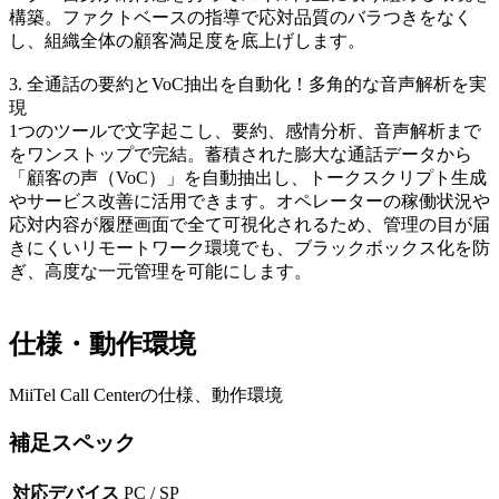
構築。ファクトベースの指導で応対品質のバラつきをなく
し、組織全体の顧客満足度を底上げします。
3. 全通話の要約とVoC抽出を自動化！多角的な音声解析を実
現
1つのツールで文字起こし、要約、感情分析、音声解析まで
をワンストップで完結。蓄積された膨大な通話データから
「顧客の声（VoC）」を自動抽出し、トークスクリプト生成
やサービス改善に活用できます。オペレーターの稼働状況や
応対内容が履歴画面で全て可視化されるため、管理の目が届
きにくいリモートワーク環境でも、ブラックボックス化を防
ぎ、高度な一元管理を可能にします。
仕様・動作環境
MiiTel Call Centerの仕様、動作環境
補足スペック
対応デバイス
PC / SP