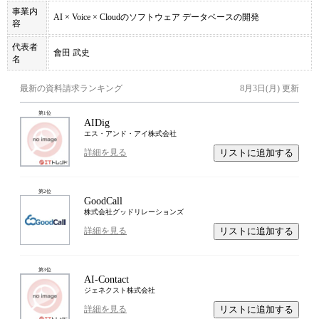
事業内
AI × Voice × Cloudのソフトウェア データベースの開発
容
代表者
會田 武史
名
最新の資料請求ランキング
8月3日(月)
更新
第
1
位
AIDig
エス・アンド・アイ株式会社
リストに追加する
詳細を見る
第
2
位
GoodCall
株式会社グッドリレーションズ
リストに追加する
詳細を見る
第
3
位
AI-Contact
ジェネクスト株式会社
リストに追加する
詳細を見る