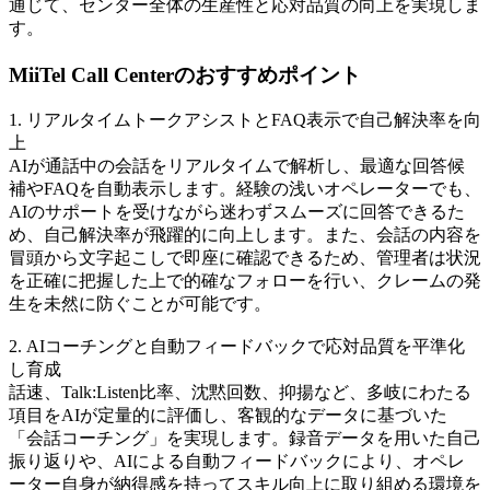
通じて、センター全体の生産性と応対品質の向上を実現しま
す。
MiiTel Call Centerのおすすめポイント
1. リアルタイムトークアシストとFAQ表示で自己解決率を向
上
AIが通話中の会話をリアルタイムで解析し、最適な回答候
補やFAQを自動表示します。経験の浅いオペレーターでも、
AIのサポートを受けながら迷わずスムーズに回答できるた
め、自己解決率が飛躍的に向上します。また、会話の内容を
冒頭から文字起こしで即座に確認できるため、管理者は状況
を正確に把握した上で的確なフォローを行い、クレームの発
生を未然に防ぐことが可能です。
2. AIコーチングと自動フィードバックで応対品質を平準化
し育成
話速、Talk:Listen比率、沈黙回数、抑揚など、多岐にわたる
項目をAIが定量的に評価し、客観的なデータに基づいた
「会話コーチング」を実現します。録音データを用いた自己
振り返りや、AIによる自動フィードバックにより、オペレ
ーター自身が納得感を持ってスキル向上に取り組める環境を