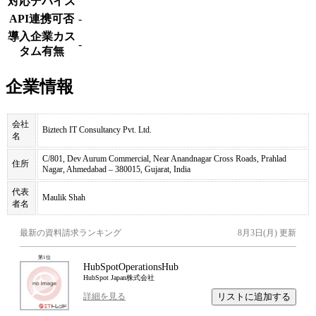
対応デバイス
API連携可否
-
導入企業カス
-
タム有無
企業情報
会社
Biztech IT Consultancy Pvt. Ltd.
名
C/801, Dev Aurum Commercial, Near Anandnagar Cross Roads, Prahlad
住所
Nagar, Ahmedabad – 380015, Gujarat, India
代表
Maulik Shah
者名
最新の資料請求ランキング
8月3日(月)
更新
第
1
位
HubSpotOperationsHub
HubSpot Japan株式会社
リストに追加する
詳細を見る