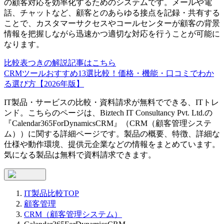
の顧客対応を効率化するためのシステムです。メールや電
話、チャットなど、顧客とのあらゆる接点を記録・共有する
ことで、カスタマーサクセスやコールセンターが顧客の背景
情報を把握しながら迅速かつ適切な対応を行うことが可能に
なります。
比較表つきの解説記事はこちら
CRMツールおすすめ13選比較！価格・機能・口コミでわか
る選び方【2026年版】
IT製品・サービスの比較・資料請求が無料でできる、ITトレ
ンド。こちらのページは、
Biztech IT Consultancy Pvt. Ltd.
の
『
Calendar365ForDynamicsCRM
』（
CRM（顧客管理システ
ム）
）に関する詳細ページです。製品の概要、特徴、詳細な
仕様や動作環境、提供元企業などの情報をまとめています。
気になる製品は無料で資料請求できます。
IT製品比較TOP
顧客管理
CRM（顧客管理システム）