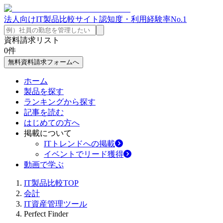
法人向けIT製品比較サイト
認知度・利用経験率No.1
資料請求リスト
0
件
無料資料請求フォームへ
ホーム
製品を探す
ランキングから探す
記事を読む
はじめての方へ
掲載について
ITトレンドへの掲載
イベントでリード獲得
動画で学ぶ
IT製品比較TOP
会計
IT資産管理ツール
Perfect Finder