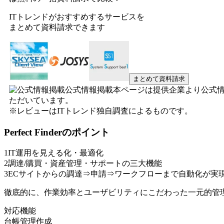
ITトレンドがおすすめするサービスを
まとめて資料請求できます
まとめて資料請求
公式情報掲載
本ページは提供企業より公式
ただいています。
※レビューはITトレンド独自調査によるものです。
Perfect Finder
のポイント
1
IT運用を見える化・最適化
2
調達/購買・資産管理・サポートの三大機能
3
ECサイトからの調達⇒申請⇒ワークフローまで自動化が実
徹底的に、作業効率とユーザビリティにこだわった一元的管
対応機能
台帳管理作成