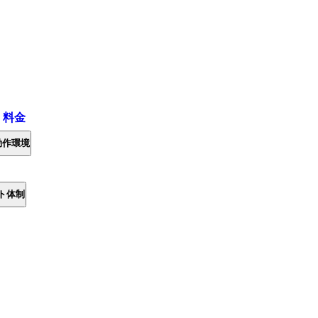
・料金
動作環境
ト体制