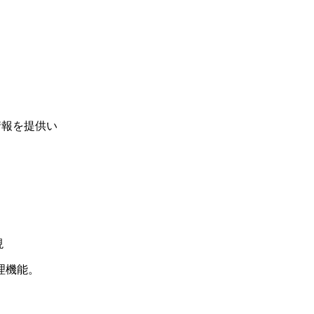
情報を提供い
現
理機能。