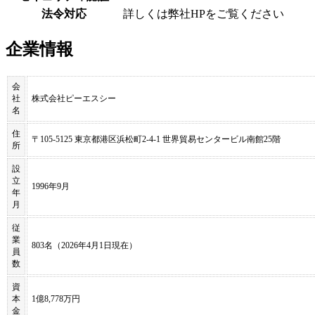
法令対応
詳しくは弊社HPをご覧ください
企業情報
会
社
株式会社ピーエスシー
名
住
〒105-5125 東京都港区浜松町2-4-1 世界貿易センタービル南館25階
所
設
立
1996年9月
年
月
従
業
803名（2026年4月1日現在）
員
数
資
本
1億8,778万円
金