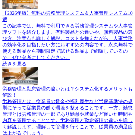
【2026年版】無料の労務管理システム＆人事管理システム10
選
この記事では、無料で利用できる労務管理システムや人事管
理ソフトを紹介します。有料製品との違いや、無料製品の選
び方、注意点も詳しく解説。コストを抑えながら、人事労務
の効率化を目指したい方におすすめの内容です。永久無料で
使える製品から期間限定で試せる製品まで網羅しているの
で、ぜひ参考にしてください。
続きを見る
労務管理と勤怠管理の違いとは？システム化するメリットも
解説！
労務管理とは、従業員の賃金や福利厚生など労働基準法の規
則にそって従業員の働く環境を整えることです。一方、勤怠
管理とは労務管理の一部であり勤怠や就業など働いた時間や
内容を管理することです。労務管理と勤怠管理の違いを詳し
く解説します。理解して管理を行うことで、従業員の満足度
は上がるでしょう。