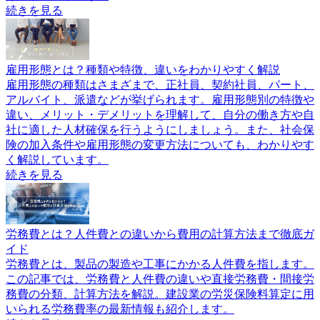
続きを見る
雇用形態とは？種類や特徴、違いをわかりやすく解説
雇用形態の種類はさまざまで、正社員、契約社員、パート、
アルバイト、派遣などが挙げられます。雇用形態別の特徴や
違い、メリット・デメリットを理解して、自分の働き方や自
社に適した人材確保を行うようにしましょう。また、社会保
険の加入条件や雇用形態の変更方法についても、わかりやす
く解説しています。
続きを見る
労務費とは？人件費との違いから費用の計算方法まで徹底ガ
イド
労務費とは、製品の製造や工事にかかる人件費を指します。
この記事では、労務費と人件費の違いや直接労務費・間接労
務費の分類、計算方法を解説。建設業の労災保険料算定に用
いられる労務費率の最新情報も紹介します。