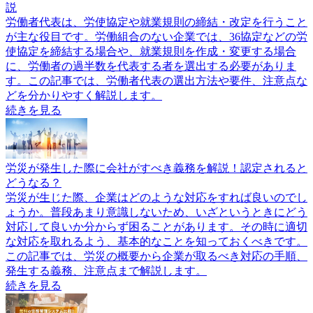
説
労働者代表は、労使協定や就業規則の締結・改定を行うこと
が主な役目です。労働組合のない企業では、36協定などの労
使協定を締結する場合や、就業規則を作成・変更する場合
に、労働者の過半数を代表する者を選出する必要がありま
す。この記事では、労働者代表の選出方法や要件、注意点な
どを分かりやすく解説します。
続きを見る
労災が発生した際に会社がすべき義務を解説！認定されると
どうなる？
労災が生じた際、企業はどのような対応をすれば良いのでし
ょうか。普段あまり意識しないため、いざというときにどう
対応して良いか分からず困ることがあります。その時に適切
な対応を取れるよう、基本的なことを知っておくべきです。
この記事では、労災の概要から企業が取るべき対応の手順、
発生する義務、注意点まで解説します。
続きを見る