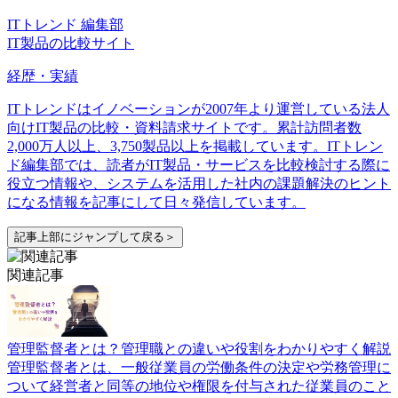
ITトレンド 編集部
IT製品の比較サイト
経歴・実績
ITトレンドはイノベーションが2007年より運営している法人
向けIT製品の比較・資料請求サイトです。累計訪問者数
2,000万人以上、3,750製品以上を掲載しています。ITトレン
ド編集部では、読者がIT製品・サービスを比較検討する際に
役立つ情報や、システムを活用した社内の課題解決のヒント
になる情報を記事にして日々発信しています。
記事上部にジャンプして戻る＞
関連記事
管理監督者とは？管理職との違いや役割をわかりやすく解説
管理監督者とは、一般従業員の労働条件の決定や労務管理に
ついて経営者と同等の地位や権限を付与された従業員のこと