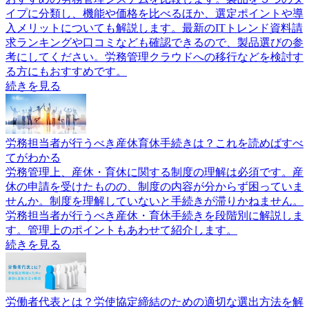
イプに分類し、機能や価格を比べるほか、選定ポイントや導
入メリットについても解説します。最新のITトレンド資料請
求ランキングや口コミなども確認できるので、製品選びの参
考にしてください。労務管理クラウドへの移行などを検討す
る方にもおすすめです。
続きを見る
労務担当者が行うべき産休育休手続きは？これを読めばすべ
てがわかる
労務管理上、産休・育休に関する制度の理解は必須です。産
休の申請を受けたものの、制度の内容が分からず困っていま
せんか。制度を理解していないと手続きが滞りかねません。
労務担当者が行うべき産休・育休手続きを段階別に解説しま
す。管理上のポイントもあわせて紹介します。
続きを見る
労働者代表とは？労使協定締結のための適切な選出方法を解