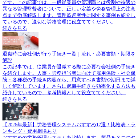
です。この記事では、一般従業員や管理職とは役割や待遇の
異なる管理監督者について、正しい定義や労務管理上の注意
点まで徹底解説します。管理監督者性に関する事例も紹介し
ているので、適切な労務管理に役立ててください。
続きを見る
退職時に会社側が行う手続き一覧｜流れ・必要書類・期限を
解説
この記事では、従業員が退職する際に必要な会社側の手続き
を紹介します。人事・労務担当者に向けて雇用保険・社会保
険・各種税の手続き内容から、用意すべき書類や期日まで詳
しく解説しています。さらに退職手続きを効率化する方法も
紹介しているので、参考情報として役立ててください。
続きを見る
【2026年最新】労務管理システムおすすめ17選！比較表・ラ
ンキング・費用相場あり
おすすめの労務管理システムを比較します。製品を３つのタ