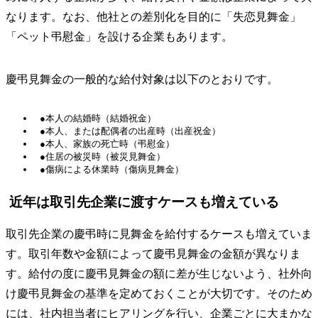
なります。なお、他社との差別化を目的に「失恋見舞金」
「ペット弔慰金」を設ける企業もあります。
慶弔見舞金の一般的な給付対象は以下のとおりです。
●本人の結婚時（結婚祝金）
●本人、または配偶者の出産時（出産祝金）
●本人、家族の死亡時（弔慰金）
●住居の被災時（被災見舞金）
●傷病による休業時（傷病見舞金）
近年は取引先企業に渡すケースも増えている
取引先企業の慶弔時に見舞金を給付するケースも増えていま
す。取引年数や金額によって慶弔見舞金の金額が異なりま
す。給付の度に慶弔見舞金の額に差が生じないよう、社外向
け慶弔見舞金の基準を定めておくことが大切です。そのため
には、社内担当者にヒアリングを行い、企業ごとに大まかな