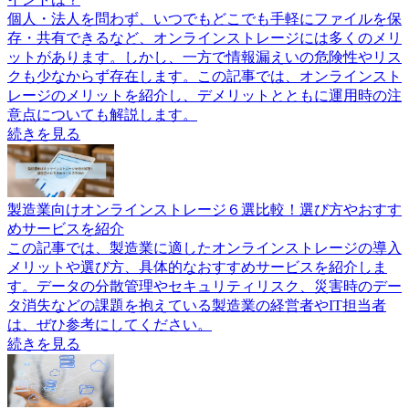
個人・法人を問わず、いつでもどこでも手軽にファイルを保
存・共有できるなど、オンラインストレージには多くのメリ
ットがあります。しかし、一方で情報漏えいの危険性やリス
クも少なからず存在します。この記事では、オンラインスト
レージのメリットを紹介し、デメリットとともに運用時の注
意点についても解説します。
続きを見る
製造業向けオンラインストレージ６選比較！選び方やおすす
めサービスを紹介
この記事では、製造業に適したオンラインストレージの導入
メリットや選び方、具体的なおすすめサービスを紹介しま
す。データの分散管理やセキュリティリスク、災害時のデー
タ消失などの課題を抱えている製造業の経営者やIT担当者
は、ぜひ参考にしてください。
続きを見る