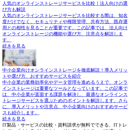
人気のオンラインストレージサービスを比較！法人向けの選
び方も解説
人気のオンラインストレージサービスを比較する際は、知名
度だけでなく、セキュリティや権限管理、共有方法、既存運
用との相性を見ることが重要です。この記事では、法人向け
オンラインストレージの機能や選び方、注意点を解説しま
す。
続きを見る
中小企業向けオンラインストレージを徹底解説！導入メリッ
トや選び方、おすすめサービスを紹介
中小企業の業務効率化やデータ管理を進めるうえで、オンラ
インストレージは重要なツールとなっています。この記事で
は、中小企業が直面する課題を解決し、最適なオンラインス
トレージサービスを選ぶためのポイントを解説します。さら
に、導入メリットや注意点、中小企業向けのおすすめサービ
スも紹介します。
続きを見る
IT製品・サービスの比較・資料請求が無料でできる、ITトレ