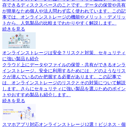
存できるディスクスペースのことです。データの保管や共有
が簡単なため個人や法人問わず広く使われています。この記
事では、オンラインストレージの機能やメリット・デメリッ
トから、人気製品の比較までわかりやすく解説します。
続きを見る
オンラインストレージは安全？リスクと対策、セキュリティ
に強い製品も紹介
クラウド上にデータやファイルの保管・共有ができるオンラ
インストレージ。安全に利用するためには、どのようなリス
クが潜んでいるのか把握する必要があります。この記事で
は、オンラインストレージのリスクとその対策について解説
します。さらにセキュリティに強い製品を選ぶためのポイン
トやおすすめ製品も紹介します。
続きを見る
スマホアプリ対応オンラインストレージ12選！ビジネス・個