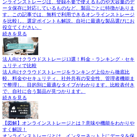
ンラインストレージは、登録不要で使えるものや大容量のデ
ータ保存に対応しているものなど、製品ごとに特徴がありま
す。この記事では、無料で利用できるオンラインストレージ
を比較し、選定ポイントも解説。自社に最適な製品選びにお
役立てください。
続きを見る
法人向けクラウドストレージ13選！料金・ランキング・セキ
ュリティで比較
法人向けクラウドストレージをランキング上位から徹底比
較。料金やセキュリティ、社外共有の安全性、管理者機能ま
で整理し、目的別に最適なタイプがわかります。比較表付き
で、自社に合う製品が見つかります。
続きを見る
【図解】オンラインストレージとは？意味や機能をわかりや
すく解説！
オンラインストレージとは、インターネット上にデータを保