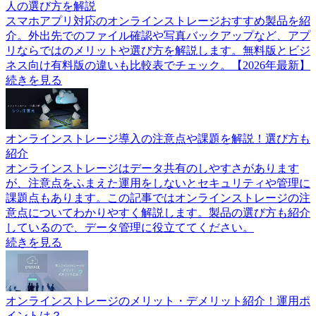
人の選び方を解説
スマホアプリ対応のオンラインストレージおすすめ製品を紹
介。外出先でのファイル確認や写真バックアップなど、アプ
リならではのメリットや選び方を解説します。無料版とビジ
ネス向け有料版の違いも比較表でチェック。【2026年最新】
続きを見る
オンラインストレージ導入の注意点や課題を解説！選び方も
紹介
オンラインストレージはデータ共有のしやすさがあります
が、注意点をふまえた運用をしないとセキュリティや管理に
課題点もあります。この記事ではオンラインストレージの注
意点についてわかりやすく解説します。製品の選び方も紹介
しているので、データ管理に役立ててください。
続きを見る
オンラインストレージのメリット・デメリット紹介！運用ポ
イントは？