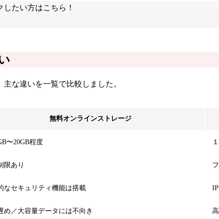
クしたい方はこちら！
い
。主な違いを一覧で比較しました。
無料オンラインストレージ
B〜20GB程度
１
制限あり
フ
的なセキュリティ機能は搭載
I
遅め／大容量データには不向き
高