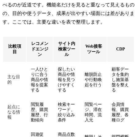
べるのが近道です。機能名だけを見ると重なって見えるもの
の、目的や使うデータ、成果が出やすい場面には差がありま
す。ここでは、主要な違いを表で整理します。
レコメン
サイト内
比較項
Web接客
ドエンジ
検索ツー
CDP
目
ツール
ン
ル
一人ひと
探したい
顧客デー
りに合う
商品や情
離脱防止
タを集約
主な目
商品や情
報を見つ
や行動喚
し施策基
的
報を提案
けやすく
起を行う
盤を整え
する
する
る
閲覧履
検索キー
閲覧ペー
会員情
起点に
歴、購買
ワード、
ジ、滞在
報、購買
なる情
履歴、行
絞り込み
時間、流
履歴、各
報
動傾向
条件
入元
種ログ
回遊促
商品点数
離脱しそ
部門横断