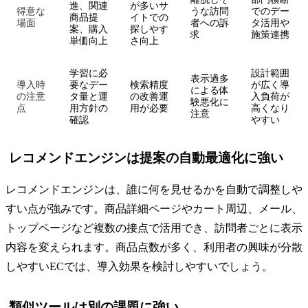
進、関連
が多いサ
得意な
うな訪問
でのデー
商品提
イトでの
場面
者への訴
タ活用や
案、購入
探しやす
求
施策連携
単価向上
さ向上
学習に必
設計範囲
表示過多
導入時
要なデー
検索精度
が広く導
による体
の注意
タ量と運
の改善運
入負荷が
験悪化に
点
用方針の
用が必要
高くなり
注意
確認
やすい
レコメンドエンジンは提案の自動最適化に強い
レコメンドエンジンは、誰に何を見せるかを自動で調整しや
すい点が強みです。商品詳細ページやカート周辺、メール、
トップページなど複数の接点で活用でき、訪問者ごとに表示
内容を変えられます。商品点数が多く、利用者の興味が分散
しやすいECでは、導入効果を検討しやすいでしょう。
類似ツールは別の課題に強い