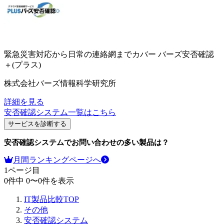
緊急災害対応から日常の連絡網までカバー
バーズ安否確認
＋(プラス)
株式会社バーズ情報科学研究所
詳細を見る
安否確認システム
一覧はこちら
サービスを診断する
安否確認システム
でお問い合わせの多い製品は？
月間ランキングページへ
1
ページ目
0
件中
0
〜
0
件を表示
IT製品比較TOP
その他
安否確認システム