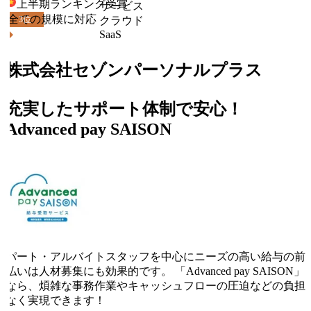
上半期ランキング
受賞
サービス
全ての規模に対応
3
位
クラウド
SaaS
株式会社セゾンパーソナルプラス
充実したサポート体制で安心！
Advanced pay SAISON
パート・アルバイトスタッフを中心にニーズの高い給与の前
払いは人材募集にも効果的です。 「Advanced pay SAISON」
なら、煩雑な事務作業やキャッシュフローの圧迫などの負担
なく実現できます！