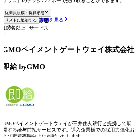
プラス』のデジタルマネーで受け取ることができます。
従業員規模・提供形態
詳細を見る
従業員規模
リストに追加する
提供形態
5
位
100名以上
サービス
GMOペイメントゲートウェイ株式会社
即給 byGMO
GMOペイメントゲートウェイが三井住友銀行と提携して展
開する給与前払サービスです。導入企業様での採用力強化お
よび定着率時向上に貢献いたします。