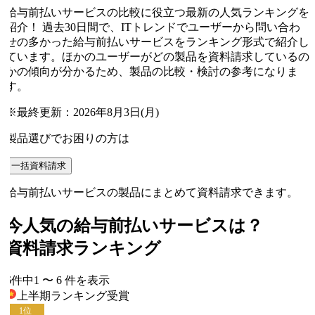
給与前払いサービスの比較に役立つ最新の人気ランキングを
紹介！ 過去30日間で、ITトレンドでユーザーから問い合わ
せの多かった給与前払いサービスをランキング形式で紹介し
ています。ほかのユーザーがどの製品を資料請求しているの
かの傾向が分かるため、製品の比較・検討の参考になりま
す。
※最終更新：
2026年8月3日(月)
製品選びでお困りの方は
一括資料請求
給与前払いサービスの製品にまとめて資料請求できます。
今人気の
給与前払いサービス
は？
資料請求ランキング
6
件中
1
〜
6
件
を表示
上半期ランキング
受賞
1
位