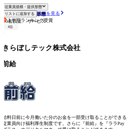
従業員規模・提供形態
詳細を見る
従業員規模
リストに追加する
提供形態
上半期ランキング
受賞
50名以上
サービス
4
位
きらぼしテック株式会社
前給
給料日前に今月働いた分のお金を一部受け取ることができる
従業員向け福利厚生制度です。さらに『前給』を『ララPay