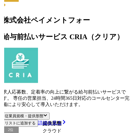
株式会社ペイメントフォー
給与前払いサービス CRIA（クリア）
求人応募数、定着率の向上に繋がる給与前払いサービスで
す。 専任の営業担当、24時間365日対応のコールセンター完
備により安心して導入いただけます。
従業員規模・提供形態
詳細を見る
リストに追加する
従業員規模
提供形態
2
位
クラウド