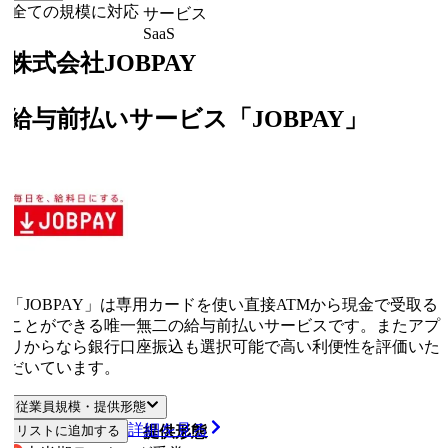
全ての規模に対応
サービス
SaaS
株式会社JOBPAY
給与前払いサービス「JOBPAY」
「JOBPAY」は専用カードを使い直接ATMから現金で受取る
ことができる唯一無二の給与前払いサービスです。またアプ
リからなら銀行口座振込も選択可能で高い利便性を評価いた
だいています。
従業員規模・提供形態
詳細を見る
リストに追加する
従業員規模
提供形態