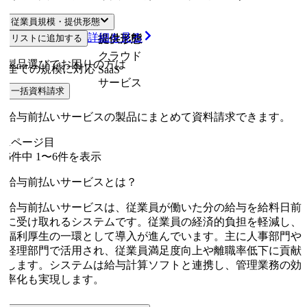
従業員規模・提供形態
詳細を見る
リストに追加する
従業員規模
提供形態
クラウド
製品選びでお困りの方は
全ての規模に対応
SaaS
サービス
一括資料請求
給与前払いサービスの製品にまとめて資料請求できます。
1
ページ目
6
件中
1
〜
6
件を表示
給与前払いサービスとは？
給与前払いサービスは、従業員が働いた分の給与を給料日前
に受け取れるシステムです。従業員の経済的負担を軽減し、
福利厚生の一環として導入が進んでいます。主に人事部門や
経理部門で活用され、従業員満足度向上や離職率低下に貢献
します。システムは給与計算ソフトと連携し、管理業務の効
率化も実現します。