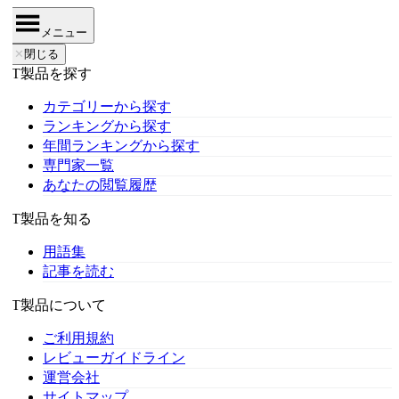
メニュー
✕
閉じる
IT製品を探す
カテゴリーから探す
ランキングから探す
年間ランキングから探す
専門家一覧
あなたの閲覧履歴
IT製品を知る
用語集
記事を読む
IT製品について
ご利用規約
レビューガイドライン
運営会社
サイトマップ