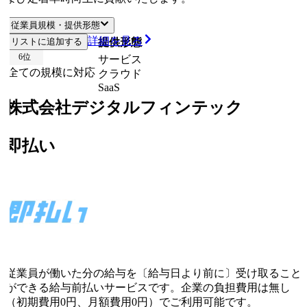
従業員規模・提供形態
詳細を見る
リストに追加する
従業員規模
提供形態
6
位
サービス
全ての規模に対応
クラウド
SaaS
株式会社デジタルフィンテック
即払い
従業員が働いた分の給与を〔給与日より前に〕受け取ること
ができる給与前払いサービスです。企業の負担費用は無し
（初期費用0円、月額費用0円）でご利用可能です。