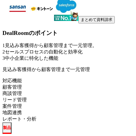
まとめて資料請求
DealRoom
のポイント
1
見込み客獲得から顧客管理まで一元管理。
2
セールスプロセスの自動化と効率化
3
中小企業に特化した機能
見込み客獲得から顧客管理まで一元管理
対応機能
顧客管理
商談管理
リード管理
案件管理
地図連携
レポート・分析
製品