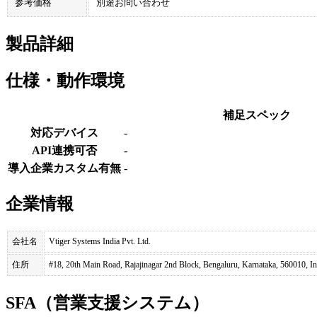
参考価格
別途お問い合わせ
製品詳細
仕様・動作環境
補足スペック
対応デバイス
-
API連携可否
-
導入企業カスタム有無
-
企業情報
会社名
Vtiger Systems India Pvt. Ltd.
住所
#18, 20th Main Road, Rajajinagar 2nd Block, Bengaluru, Karnataka, 560010, In
SFA（営業支援システム）