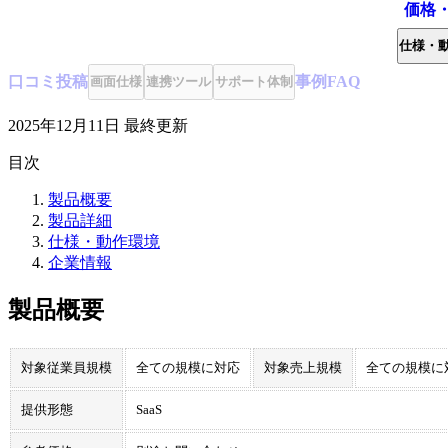
価格
仕様・
口コミ
投稿
事例
FAQ
画面仕様
連携ツール
サポート体制
2025年12月11日
最終更新
目次
製品概要
製品詳細
仕様・動作環境
企業情報
製品概要
対象従業員規模
全ての規模に対応
対象売上規模
全ての規模に
提供形態
SaaS