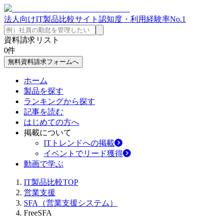
法人向けIT製品比較サイト
認知度・利用経験率No.1
資料請求リスト
0
件
無料資料請求フォームへ
ホーム
製品を探す
ランキングから探す
記事を読む
はじめての方へ
掲載について
ITトレンドへの掲載
イベントでリード獲得
動画で学ぶ
IT製品比較TOP
営業支援
SFA（営業支援システム）
FreeSFA