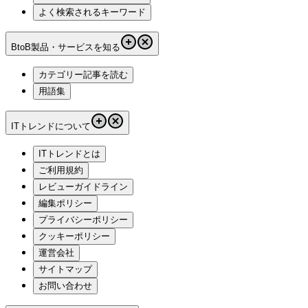
よく検索されるキーワード
BtoB製品・サービスを知る
カテゴリー記事を読む
用語集
ITトレンドについて
ITトレンドとは
ご利用規約
レビューガイドライン
編集ポリシー
プライバシーポリシー
クッキーポリシー
運営会社
サイトマップ
お問い合わせ