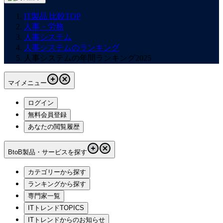
IT製品 比較TOP
人事・労務
人事システム
人事システムのランキング
人事システムの年間ランキング2025
マイメニュー
ログイン
無料会員登録
あなたの閲覧履歴
BtoB製品・サービスを探す
カテゴリーから探す
ランキングから探す
専門家一覧
ITトレンドTOPICS
ITトレンドからのお知らせ