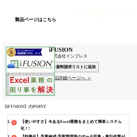
今すぐ資料請求する（無
料）
製品ページはこちら
iFUSION
株式会社インプレス
資料請求リストに追加
製品詳細ページへ ＞
《iFUSION》のPOINT
【使いやすさ】今あるExcel業務をまとめて簡単システム
化！!
【効率化】予算編成/予実管理等のデータ収集・集計作業が