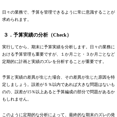
日々の業務で、予算を管理できるように常に意識することが
求められます。
３．予算実績の分析（Check）
実行してから、期末に予算実績を分析します。日々の業務に
おける予算管理も重要ですが、１か月ごと・３か月ごとなど
定期的に計画と実績のズレを分析することが重要です。
予算と実績の差異が生じた場合、その差異が生じた原因を特
定しましょう。誤差が５％以内であれば大きな問題はないも
のの、誤差が15％以上あると予算編成の部分で問題があるか
もしれません。
このように定期的な分析によって、最終的な期末のズレの発