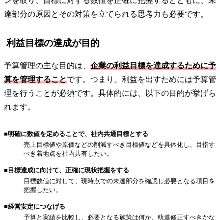
ンを取り、目標に対する数値を正確に把握するとともに、未
達部分の原因とその対策を立てられる思考力も必要です。
利益目標の達成が目的
予算管理の主な目的は、
企業の利益目標を達成するために予
算を管理すること
です。つまり、利益を出すためには予算管
理を行うことが必須です。具体的には、以下の目的が挙げら
れます。
■明確に数値を定めることで、社内共通目標とする
売上目標値や原価などの削減すべき目標値などを具体化し、目指す
べき着地点を社内共有したい。
■目標達成に向けて、正確に現状把握をする
目標数値に対して、現時点での未達部分を確認し必要となる項目を
把握したい。
■経営安定につなげる
予算と実績を比較し、必要となる施策は何か、軌道修正すべきかな