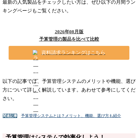
最新の人気製品をチェックしたい方は、ぜひ以下の月間ラン
キングページもご覧ください。
2026年08月版
予算管理の製品を比べて比較
資料請求ランキングはこちら
以下の記事では、予算管理システムのメリットや機能、選び
方について詳しく解説しています。あわせて参考にしてくだ
さい。
予算管理システムとは？メリット、機能、選び方も紹介
関連記事
予算管理はシステムで効率化しよう！