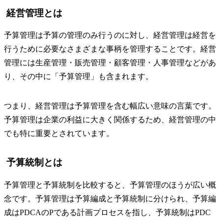
経営管理とは
予算管理は予算の管理のみ行うのに対し、経営管理は経営を
行うために必要なさまざまな事柄を管理することです。経営
管理には生産管理・販売管理・顧客管理・人事管理などがあ
り、その中に「予算管理」も含まれます。
つまり、経営管理は予算管理を含む幅広い意味の言葉です。
予算管理は企業の利益に大きく関係するため、経営管理の中
でも特に重要とされています。
予算統制とは
予算管理と予算統制を比較すると、予算管理のほうが広い概
念です。予算管理は予算編成と予算統制に分けられ、予算編
成はPDCAのPである計画プロセスを指し、予算統制はPDC