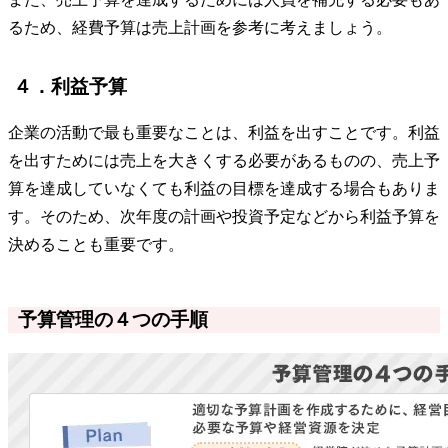
るため、経費予算は売上計画を参考に考えましょう。
４．利益予算
企業の活動で最も重要なことは、利益を出すことです。利益
を出すためには売上を大きくする必要があるものの、売上予
算を達成していなくても利益の目標を達成する場合もありま
す。そのため、次年度の計画や投資予定などから利益予算を
決めることも重要です。
予算管理の４つの手順