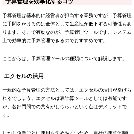
予算管理を効率化するコツ
予算管理は基本的に経営者が担当する業務ですが、予算管理
に手間をかけるのは全体として生産性が低下する可能性もあ
ります。そこで有効なのが、予算管理ツールです。システム
上で効率的に予算管理できるのでおすすめです。
ここからは、予算管理ツールの種類について解説します。
エクセルの活用
一般的な予算管理の方法としては、エクセルの活用が挙げら
れるでしょう。エクセルは表計算ツールとしては有能です
が、各部門間での共有がしづらいという点はデメリットで
す。
しかし企業ごとに運用を決めやすいため、自社の運営体制に