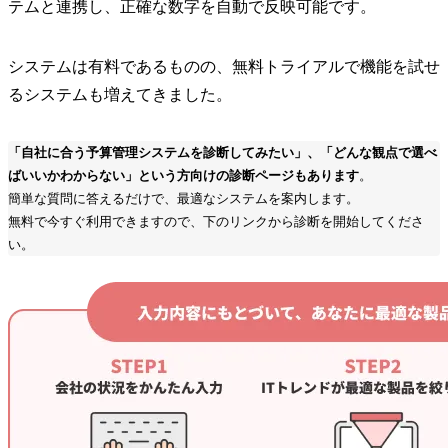
テムと連携し、正確な数字を自動で反映可能です。
システムは有料であるものの、無料トライアルで機能を試せ
るシステムも増えてきました。
「自社に合う予算管理システムを診断してみたい」、「どんな観点で選べ
ばいいかわからない」という方向けの診断ページもあります
。
簡単な質問に答えるだけで、最適なシステムを案内します。
無料で今すぐ利用できますので、下のリンクから診断を開始してくださ
い。