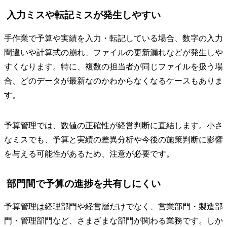
入力ミスや転記ミスが発生しやすい
手作業で予算や実績を入力・転記している場合、数字の入力
間違いや計算式の崩れ、ファイルの更新漏れなどが発生しや
すくなります。特に、複数の担当者が同じファイルを扱う場
合、どのデータが最新なのかわからなくなるケースもありま
す。
予算管理では、数値の正確性が経営判断に直結します。小さ
なミスでも、予算と実績の差異分析や今後の施策判断に影響
を与える可能性があるため、注意が必要です。
部門間で予算の進捗を共有しにくい
予算管理は経理部門や経営層だけでなく、営業部門・製造部
門・管理部門など、さまざまな部門が関わる業務です。しか