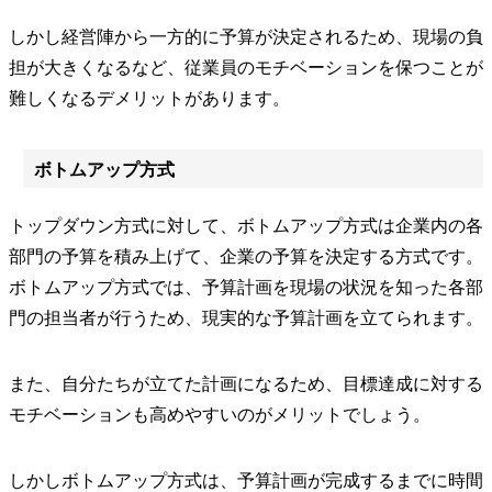
しかし経営陣から一方的に予算が決定されるため、現場の負
担が大きくなるなど、従業員のモチベーションを保つことが
難しくなるデメリットがあります。
ボトムアップ方式
トップダウン方式に対して、ボトムアップ方式は企業内の各
部門の予算を積み上げて、企業の予算を決定する方式です。
ボトムアップ方式では、予算計画を現場の状況を知った各部
門の担当者が行うため、現実的な予算計画を立てられます。
また、自分たちが立てた計画になるため、目標達成に対する
モチベーションも高めやすいのがメリットでしょう。
しかしボトムアップ方式は、予算計画が完成するまでに時間