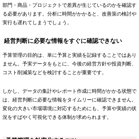
部門・商品・プロジェクトで差異が生じているのかを確認す
る必要があります。分析に時間がかかると、改善策の検討や
実行も遅れてしまうでしょう。
経営判断に必要な情報をすぐに確認できない
予算管理の目的は、単に予算と実績を記録することではあり
ません。予実データをもとに、今後の経営方針や投資判断、
コスト削減策などを検討することが重要です。
しかし、データの集計やレポート作成に時間がかかる状態で
は、経営判断に必要な情報をタイムリーに確認できません。
変化の大きい市場環境に対応するためにも、予算や実績の状
況をすばやく可視化できる体制が求められます。