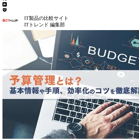
IT製品の比較サイト
ITトレンド 編集部