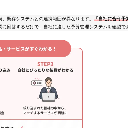
模、既存システムとの連携範囲が異なります。
「自社に合う予
問に回答するだけで、自社に適した予算管理システムを確認で