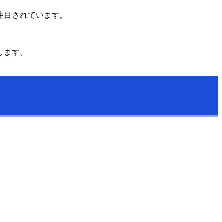
注目されています。
します。