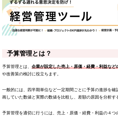
予算管理とは？
予算管理とは、
企業が設定した売上・原価・経費・利益など
や改善策の検討に役立ちます。
一般的には、四半期単位など一定期間ごとに予算の進捗を確
画していた数値と実際の数値を比較し、差額の原因を分析す
予算管理を適切に行うには、売上・原価・経費・利益の４つの