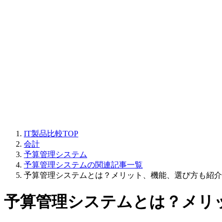
IT製品比較TOP
会計
予算管理システム
予算管理システムの関連記事一覧
予算管理システムとは？メリット、機能、選び方も紹介
予算管理システムとは？メリ