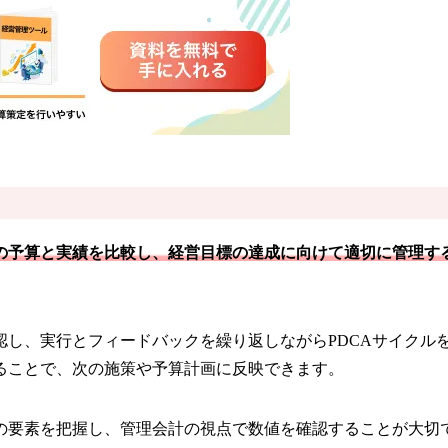
の予算と実績を比較し、経営目標の達成に向けて適切に管理す
認し、実行とフィードバックを繰り返しながらPDCAサイクル
ることで、次の施策や予算計画に反映できます。
要素を把握し、管理会計の視点で数値を確認することが大切です