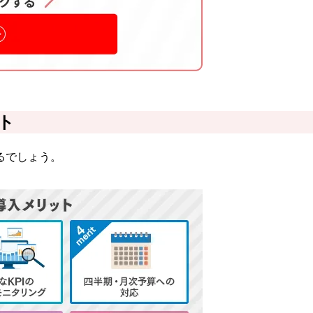
ト
るでしょう。