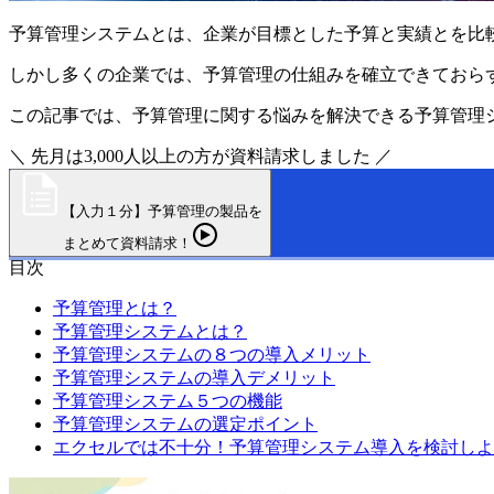
予算管理システムとは、企業が目標とした予算と実績とを比
しかし多くの企業では、予算管理の仕組みを確立できておら
この記事では、予算管理に関する悩みを解決できる予算管理
＼ 先月は3,000人以上の方が資料請求しました ／
【入力１分】予算管理の製品を
まとめて資料請求！
目次
予算管理とは？
予算管理システムとは？
予算管理システムの８つの導入メリット
予算管理システムの導入デメリット
予算管理システム５つの機能
予算管理システムの選定ポイント
エクセルでは不十分！予算管理システム導入を検討しよ