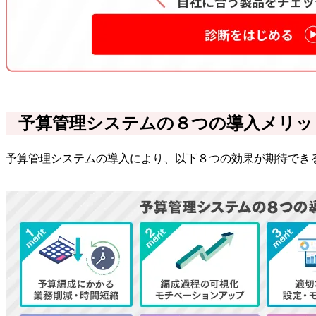
予算管理システムの８つの導入メリッ
予算管理システムの導入により、以下８つの効果が期待でき