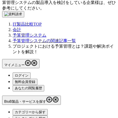
算管理システム
の製品導入を検討をしている企業様は、ぜひ
参考にしてください。
IT製品比較TOP
会計
予算管理システム
予算管理システムの関連記事一覧
プロジェクトにおける予算管理とは？課題や解決ポイ
ントを解説！
マイメニュー
ログイン
無料会員登録
あなたの閲覧履歴
BtoB製品・サービスを探す
カテゴリーから探す