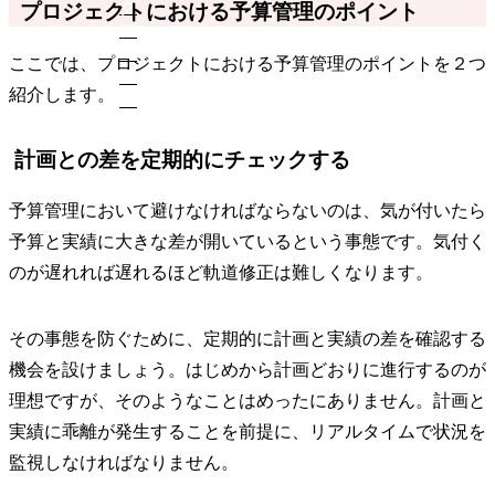
プロジェクトにおける予算管理のポイント
ここでは、プロジェクトにおける予算管理のポイントを２つ
紹介します。
計画との差を定期的にチェックする
予算管理において避けなければならないのは、気が付いたら
予算と実績に大きな差が開いているという事態です。気付く
のが遅れれば遅れるほど軌道修正は難しくなります。
その事態を防ぐために、定期的に計画と実績の差を確認する
機会を設けましょう。はじめから計画どおりに進行するのが
理想ですが、そのようなことはめったにありません。計画と
実績に乖離が発生することを前提に、リアルタイムで状況を
監視しなければなりません。