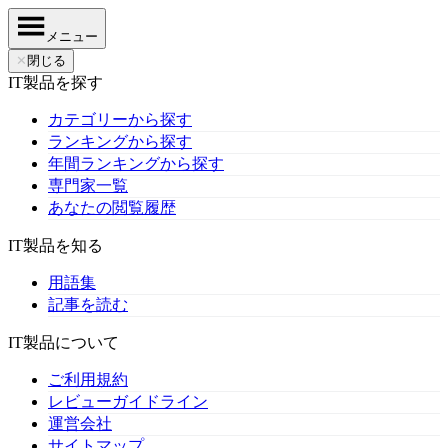
メニュー
✕
閉じる
IT製品を探す
カテゴリーから探す
ランキングから探す
年間ランキングから探す
専門家一覧
あなたの閲覧履歴
IT製品を知る
用語集
記事を読む
IT製品について
ご利用規約
レビューガイドライン
運営会社
サイトマップ