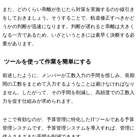
また、どのくらい乖離が生じたら対策を実施するのか線引き
をしておきましょう。そうすることで、軌道修正すべきかど
うかの判断が迅速になります。判断が遅れると乖離は大きく
なる一方であるため、いざというときには素早く決断する必
要があります。
ツールを使って作業を簡単にする
前述したように、メンバーが工数入力の手間を惜しみ、長期
間の工数をまとめて入力するようなことは避けなければなり
ません。したがって、その手間を削減し、高頻度での工数入
力を促す仕組みが求められます。
そこで有効なのが、予算管理に特化したITツールである予算
管理システムです。予算管理システムを導入すれば、管理に
伴うさまざまな手間を削減できます。