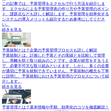
この記事では、予算管理をエクセルで行う方法を紹介しま
す。エクセルによる予実管理表の作り方や予算管理のポイン
ト、課題点なども詳しく解説します。予算管理を効率化する
システムの導入メリットも紹介するため参考にしてくださ
い。
続きを見る
予算統制とは？企業の予算管理プロセスも詳しく解説
予算統制とは、計画した予算とその実績とを比較して管理
し、乖離を防ぐ取り組みのことです。企業が経営をするうえ
で、必要不可欠な取り組みといえます。しかし、多くの企業
が適切に予算を統制できていません。予算統制の概念を丁寧
に説明し、予算統制における予算管理のプロセスについて紹
介します。
続きを見る
予算管理とは？基本情報や手順、効率化のコツを徹底解説！