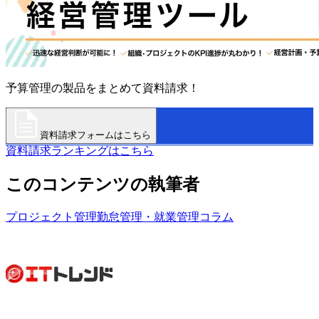
予算管理の製品をまとめて資料請求！
資料請求フォームはこちら
資料請求ランキングはこちら
このコンテンツの執筆者
プロジェクト管理
勤怠管理・就業管理
コラム