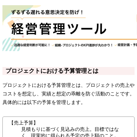
プロジェクトにおける予算管理とは
プロジェクトにおける予算管理とは、プロジェクトの売上や
コストを想定し、実績と想定の乖離を防ぐ活動のことです。
具体的には以下の予算を管理します。
【売上予算】
見積もりに基づく見込みの売上。目標ではな
く、現実的に得られる予定の売上額のこと。