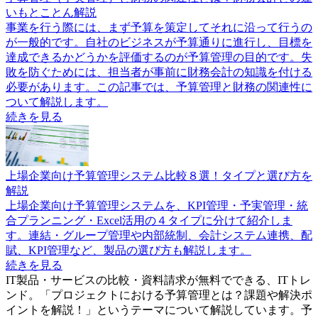
いもとことん解説
事業を行う際には、まず予算を策定してそれに沿って行うの
が一般的です。自社のビジネスが予算通りに進行し、目標を
達成できるかどうかを評価するのが予算管理の目的です。失
敗を防ぐためには、担当者が事前に財務会計の知識を付ける
必要があります。この記事では、予算管理と財務の関連性に
ついて解説します。
続きを見る
上場企業向け予算管理システム比較８選！タイプと選び方を
解説
上場企業向け予算管理システムを、KPI管理・予実管理・統
合プランニング・Excel活用の４タイプに分けて紹介しま
す。連結・グループ管理や内部統制、会計システム連携、配
賦、KPI管理など、製品の選び方も解説します。
続きを見る
IT製品・サービスの比較・資料請求が無料でできる、ITトレ
ンド。「
プロジェクトにおける予算管理とは？課題や解決ポ
イントを解説！
」というテーマについて解説しています。
予