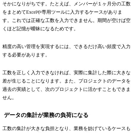
そかになりがちです。たとえば、メンバーが１ヶ月分の工数
をまとめてExcelや専用ツールに入力するケースがありま
す。これでは正確な工数を入力できません。期間が空けば空
くほど記憶が曖昧になるためです。
精度の高い管理を実現するには、できるだけ高い頻度で入力
する必要があります。
工数を正しく入力できなければ、実際に集計した際に大きな
差が生じることになります。また、プロジェクトのデータを
過去の実績として、次のプロジェクトに活かすこともできま
せん。
データの集計が業務の負荷になる
工数の集計が大きな負担となり、業務を妨げているケースも