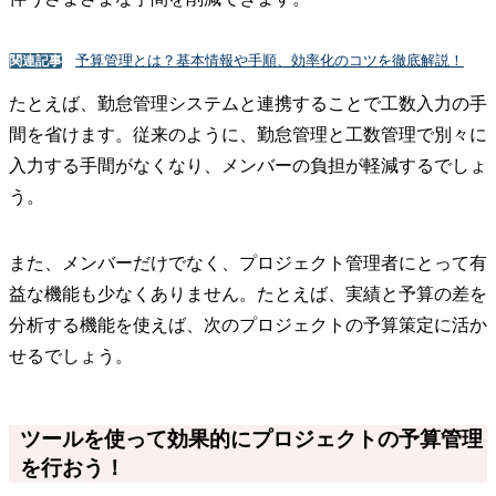
予算管理とは？基本情報や手順、効率化のコツを徹底解説！
関連記事
たとえば、勤怠管理システムと連携することで工数入力の手
間を省けます。従来のように、勤怠管理と工数管理で別々に
入力する手間がなくなり、メンバーの負担が軽減するでしょ
う。
また、メンバーだけでなく、プロジェクト管理者にとって有
益な機能も少なくありません。たとえば、実績と予算の差を
分析する機能を使えば、次のプロジェクトの予算策定に活か
せるでしょう。
ツールを使って効果的にプロジェクトの予算管理
を行おう！