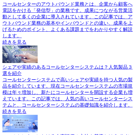
コールセンターのアウトバウンド業務とは、企業から顧客へ
電話をかける「発信型」の業務です。成果につながる営業活
動として多くの企業に導入されています。この記事では、ア
ウトバウンド業務の基本やインバウンドとの違い、成果を上
げるためのポイント、よくある課題までをわかりやすく解説
します。
続きを見る
シェアや実績のあるコールセンターシステムは？人気製品３
選を紹介
コールセンターシステムで高いシェアや実績を持つ人気の製
品を紹介しています。現在コールセンターシステムの市場規
模は年々増加し、新たにコールセンターを開設する企業も増
えています。この記事では、人気の高いコールセンターシス
テムと、コールセンターシステムの基礎知識を紹介します。
続きを見る