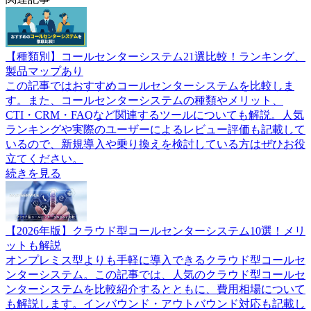
【種類別】コールセンターシステム21選比較！ランキング、
製品マップあり
この記事ではおすすめコールセンターシステムを比較しま
す。また、コールセンターシステムの種類やメリット、
CTI・CRM・FAQなど関連するツールについても解説。人気
ランキングや実際のユーザーによるレビュー評価も記載して
いるので、新規導入や乗り換えを検討している方はぜひお役
立てください。
続きを見る
【2026年版】クラウド型コールセンターシステム10選！メリ
ットも解説
オンプレミス型よりも手軽に導入できるクラウド型コールセ
ンターシステム。この記事では、人気のクラウド型コールセ
ンターシステムを比較紹介するとともに、費用相場について
も解説します。インバウンド・アウトバウンド対応も記載し