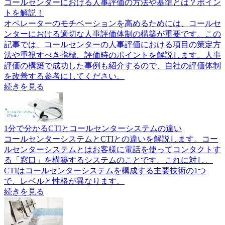
コールセンターにおける人事評価の方法や基準とは？ポイン
トを解説！
オペレーターのモチベーションを高めるためには、コールセ
ンターにおける適切な人事評価体制の構築が重要です。この
記事では、コールセンターの人事評価における項目の策定方
法や重視すべき指標、評価時のポイントを解説します。人事
評価の構築で成功した事例も紹介するので、自社の評価体制
を改善する参考にしてください。
続きを見る
1分で分かるCTIとコールセンターシステムの違い
コールセンターシステムとCTIとの違いを解説します。コー
ルセンターシステムとはお客様に電話を使ってコンタクトす
る「窓口」を構築するシステムのことです。これに対し、
CTIはコールセンターシステムを構成する主要技術の1つ
で、レベルと性格が異なります。
続きを見る