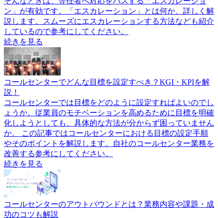
そんなときは、専任者へ対応をパスする「エスカレーショ
ン」が有効です。「エスカレーション」とは何か、詳しく解
説します。スムーズにエスカレーションする方法なども紹介
しているので参考にしてください。
続きを見る
コールセンターでどんな目標を設定すべき？KGI・KPIを解
説！
コールセンターでは目標をどのように設定すればよいのでし
ょうか。従業員のモチベーションを高めるために目標を明確
化しようとしても、具体的な方法が分からず困っていません
か。 この記事ではコールセンターにおける目標の設定手順
やそのポイントを解説します。自社のコールセンター業務を
改善する参考にしてください。
続きを見る
コールセンターのアウトバウンドとは？業務内容や課題・成
功のコツも解説