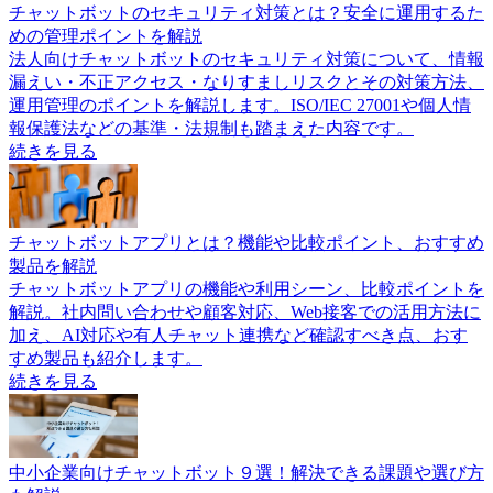
チャットボットのセキュリティ対策とは？安全に運用するた
めの管理ポイントを解説
法人向けチャットボットのセキュリティ対策について、情報
漏えい・不正アクセス・なりすましリスクとその対策方法、
運用管理のポイントを解説します。ISO/IEC 27001や個人情
報保護法などの基準・法規制も踏まえた内容です。
続きを見る
チャットボットアプリとは？機能や比較ポイント、おすすめ
製品を解説
チャットボットアプリの機能や利用シーン、比較ポイントを
解説。社内問い合わせや顧客対応、Web接客での活用方法に
加え、AI対応や有人チャット連携など確認すべき点、おす
すめ製品も紹介します。
続きを見る
中小企業向けチャットボット９選！解決できる課題や選び方