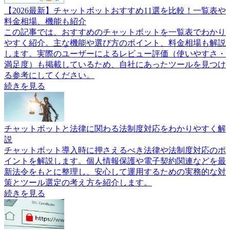
【2026最新】チャットボットおすすめ11選を比較！一覧表や
料金相場、機能も紹介
この記事では、おすすめのチャットボットを一覧表でわかり
やすく紹介。主な機能や選び方のポイント、料金相場も解説
します。実際のユーザーによるレビュー評価（使いやすさ・
満足度）も掲載しているため、自社にあったツールを見つけ
る参考にしてください。
続きを見る
チャットボットと法律に関わる法制度対応をわかりやすく解
説
チャットボット導入時に押さえるべき法律や法制度対応のポ
イントを解説します。個人情報保護や電子契約関連などを最
新法令をもとに整理し、安心して運用するための実務的な対
策とツール選定の考え方を紹介します。
続きを見る