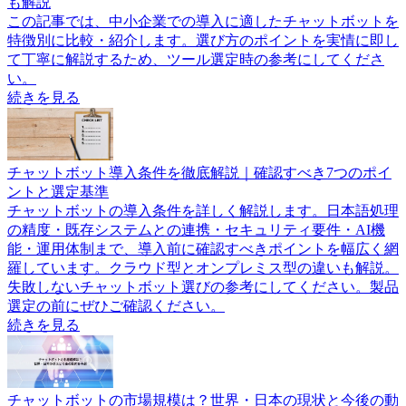
も解説
この記事では、中小企業での導入に適したチャットボットを
特徴別に比較・紹介します。選び方のポイントを実情に即し
て丁寧に解説するため、ツール選定時の参考にしてくださ
い。
続きを見る
チャットボット導入条件を徹底解説｜確認すべき7つのポイ
ントと選定基準
チャットボットの導入条件を詳しく解説します。日本語処理
の精度・既存システムとの連携・セキュリティ要件・AI機
能・運用体制まで、導入前に確認すべきポイントを幅広く網
羅しています。クラウド型とオンプレミス型の違いも解説。
失敗しないチャットボット選びの参考にしてください。製品
選定の前にぜひご確認ください。
続きを見る
チャットボットの市場規模は？世界・日本の現状と今後の動