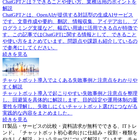
ChatGPTとは？できることや使い方、業務活用のポイントを
解説
ChatGPTとは、OpenAIが提供する対話型の生成AIサービス
です。文章作成や要約、翻訳、情報収集、アイデア出し、プ
ログラミング支援など、幅広い用途に活用できる点が特徴で
す。この記事ではChatGPTに関する情報として、できること
や使い方をまとめています。問題点や課題も紹介しているの
で参考にしてください。
続きを見る
チャットボット導入でよくある失敗事例と注意点をわかりや
すく解説
チャットボット導入で起こりやすい失敗事例と注意点を整理
し、回避策を具体的に解説します。目的設定や運用体制の重
要性を理解し、失敗しにくいチャットボット選びにつながる
実践的な内容をまとめました。
続きを見る
IT製品・サービスの比較・資料請求が無料でできる、ITトレ
ンド。「
チャットボット初心者向けに仕組み・役割・種類を
やさしく解説
」というテーマについて解説しています。
チャ