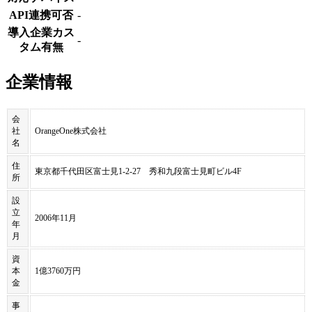
API連携可否
-
導入企業カス
-
タム有無
企業情報
会
社
OrangeOne株式会社
名
住
東京都千代田区富士見1-2-27 秀和九段富士見町ビル4F
所
設
立
2006年11月
年
月
資
本
1億3760万円
金
事