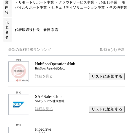
業
・リモートサポート事業 ・クラウドサービス事業 ・SME IT事業 ・モ
内
バイルサポート事業 ・セキュリティソリューション事業 ・その他事業
容
代
表
代表取締役社長 春日原 森
者
名
最新の資料請求ランキング
8月3日(月)
更新
第
1
位
HubSpotOperationsHub
HubSpot Japan株式会社
リストに追加する
詳細を見る
第
2
位
SAP Sales Cloud
SAPジャパン株式会社
リストに追加する
詳細を見る
第
3
位
Pipedrive