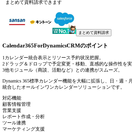
まとめて資料請求できます
まとめて資料請求
Calendar365ForDynamicsCRM
のポイント
1
カレンダー統合表示とリソース予約状況把握。
2
ドラッグ＆ドロップで予定変更・移動、直感的な操作性を実
3
他モジュール（商談、活動など）との連携がスムーズ。
Dynamics 365標準カレンダー機能を大幅に拡張し、日
統合したオールインワンカレンダーソリューションです。
対応機能
顧客情報管理
営業支援
レポート作成・分析
ツール連携
マーケティング支援