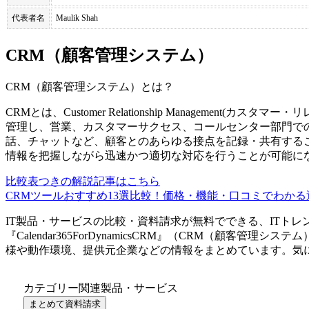
代表者名
Maulik Shah
CRM（顧客管理システム）
CRM（顧客管理システム）
とは？
CRMとは、Customer Relationship Managemen
管理し、営業、カスタマーサクセス、コールセンター部門で
話、チャットなど、顧客とのあらゆる接点を記録・共有する
情報を把握しながら迅速かつ適切な対応を行うことが可能に
比較表つきの解説記事はこちら
CRMツールおすすめ13選比較！価格・機能・口コミでわかる選
IT製品・サービスの比較・資料請求が無料でできる、ITトレ
『
Calendar365ForDynamicsCRM
』（
CRM（顧客管理システム
様や動作環境、提供元企業などの情報をまとめています。気
カテゴリー関連製品・サービス
まとめて資料請求