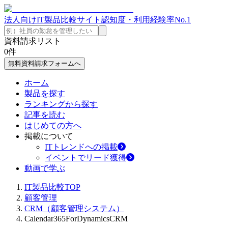
法人向けIT製品比較サイト
認知度・利用経験率No.1
資料請求リスト
0
件
無料資料請求フォームへ
ホーム
製品を探す
ランキングから探す
記事を読む
はじめての方へ
掲載について
ITトレンドへの掲載
イベントでリード獲得
動画で学ぶ
IT製品比較TOP
顧客管理
CRM（顧客管理システム）
Calendar365ForDynamicsCRM