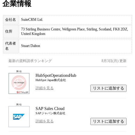
企業情報
会社名
SuiteCRM Ltd.
73 Stirling Business Centre, Wellgreen Place, Stirling, Scotland, FK8 2DZ,
住所
United Kingdom
代表者
Stuart Dalton
名
最新の資料請求ランキング
8月3日(月)
更新
第
1
位
HubSpotOperationsHub
HubSpot Japan株式会社
リストに追加する
詳細を見る
第
2
位
SAP Sales Cloud
SAPジャパン株式会社
リストに追加する
詳細を見る