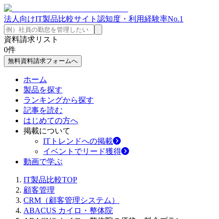
法人向けIT製品比較サイト
認知度・利用経験率No.1
資料請求リスト
0
件
無料資料請求フォームへ
ホーム
製品を探す
ランキングから探す
記事を読む
はじめての方へ
掲載について
ITトレンドへの掲載
イベントでリード獲得
動画で学ぶ
IT製品比較TOP
顧客管理
CRM（顧客管理システム）
ABACUS カイロ・整体院