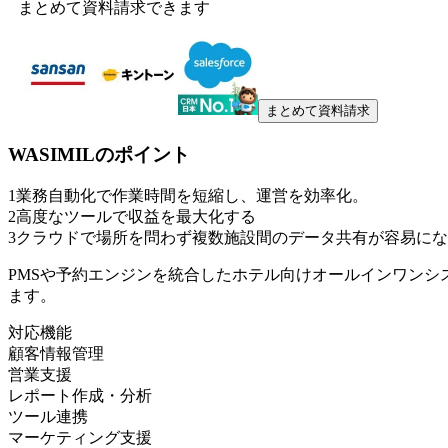
まとめて資料請求できます
まとめて資料請求
WASIMIL
のポイント
1
業務自動化で作業時間を短縮し、運営を効率化。
2
高度なツールで収益を最大化する
3
クラウドで場所を問わず複数施設間のデータ共有が容易にな
PMSや予約エンジンを統合したホテル向けオールインワンシ
ます。
対応機能
顧客情報管理
営業支援
レポート作成・分析
ツール連携
マーケティング支援