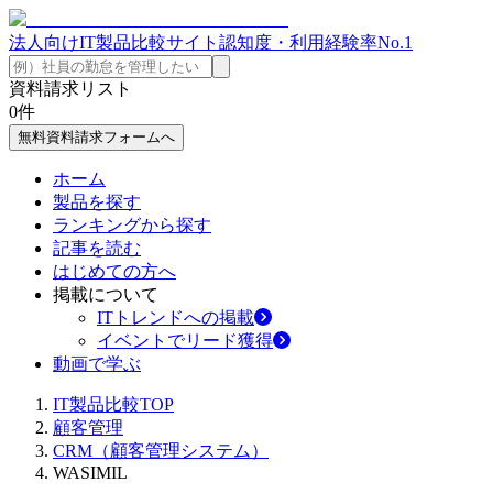
法人向けIT製品比較サイト
認知度・利用経験率No.1
資料請求リスト
0
件
無料資料請求フォームへ
ホーム
製品を探す
ランキングから探す
記事を読む
はじめての方へ
掲載について
ITトレンドへの掲載
イベントでリード獲得
動画で学ぶ
IT製品比較TOP
顧客管理
CRM（顧客管理システム）
WASIMIL