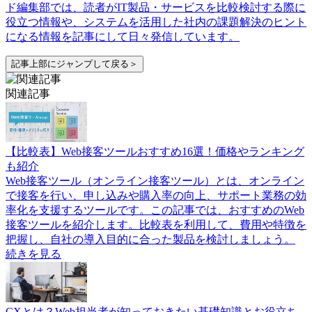
ド編集部では、読者がIT製品・サービスを比較検討する際に
役立つ情報や、システムを活用した社内の課題解決のヒント
になる情報を記事にして日々発信しています。
記事上部にジャンプして戻る＞
関連記事
【比較表】Web接客ツールおすすめ16選！価格やランキング
も紹介
Web接客ツール（オンライン接客ツール）とは、オンライン
で接客を行い、申し込みや購入率の向上、サポート業務の効
率化を支援するツールです。この記事では、おすすめのWeb
接客ツールを紹介します。比較表を利用して、費用や特徴を
把握し、自社の導入目的に合った製品を検討しましょう。
続きを見る
CXとは？Web担当者が知っておきたい基礎知識とお役立ち