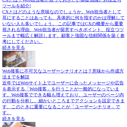
ツールを紹介!
CXとはどのような意味なのでしょうか。Web担当者として
耳にすることはあっても、具体的に何を指すのかは理解して
いない人も多いでしょう。 この記事ではCXの概要から重要
視される理由、Web担当者が留意すべきポイント、役立つツ
ールまで幅広く解説します。顧客と強固な信頼関係を築く参
考にしてください。
続きを見る
Web接客に不可欠なユーザーシナリオとは？意味から作成方
法までを解説
近年ではWebサイト上でユーザーに合ったメッセージや広告
を表示する「Web接客」を行うことが一般的になっていま
す。Web接客でできる幅も増えており、ユーザーのページ内
の行動を分析し、細かいところまでアクションを設定できま
す。このときに重要になることが「ユーザーシナリオ」で
す。
続きを見る