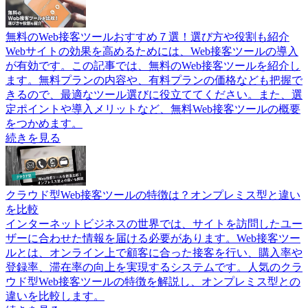
無料のWeb接客ツールおすすめ７選！選び方や役割も紹介
Webサイトの効果を高めるためには、Web接客ツールの導入
が有効です。この記事では、無料のWeb接客ツールを紹介し
ます。無料プランの内容や、有料プランの価格なども把握で
きるので、最適なツール選びに役立ててください。また、選
定ポイントや導入メリットなど、無料Web接客ツールの概要
をつかめます。
続きを見る
クラウド型Web接客ツールの特徴は？オンプレミス型と違い
を比較
インターネットビジネスの世界では、サイトを訪問したユー
ザーに合わせた情報を届ける必要があります。Web接客ツー
ルとは、オンライン上で顧客に合った接客を行い、購入率や
登録率、滞在率の向上を実現するシステムです。人気のクラ
ウド型Web接客ツールの特徴を解説し、オンプレミス型との
違いを比較します。