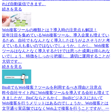
れば自動返信できます。
続きを見る
Web接客ツールの種類とは？導入時の注意点も解説！
近年注目を集めているWeb接客ツール。導入企業も増えてい
るため、自社でもなんとなく導入したほうがよさそうだと考
えている人も多いのではないでしょうか。しかし、Web接客
ツールはなんとなく導入するだけでは思った成果は得られな
いでしょう。特徴をしっかり把握し、適切に運用することが
大切です。
続きを見る
BtoBでもWeb接客？ツールを利用するべき理由と注意点
昨今自社サイト内にWeb接客ツールを導入する会社も増えて
きましたが、BtoCならともかく、BtoBビジネスにおいて
Web接客を行うメリットはあるのでしょうか。Web接客とは
文字通り実店舗ではなくWeb上で接客を行うことですが、一