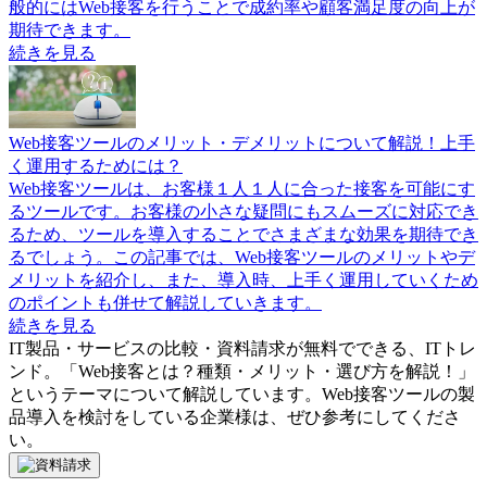
般的にはWeb接客を行うことで成約率や顧客満足度の向上が
期待できます。
続きを見る
Web接客ツールのメリット・デメリットについて解説！上手
く運用するためには？
Web接客ツールは、お客様１人１人に合った接客を可能にす
るツールです。お客様の小さな疑問にもスムーズに対応でき
るため、ツールを導入することでさまざまな効果を期待でき
るでしょう。この記事では、Web接客ツールのメリットやデ
メリットを紹介し、また、導入時、上手く運用していくため
のポイントも併せて解説していきます。
続きを見る
IT製品・サービスの比較・資料請求が無料でできる、ITトレ
ンド。「
Web接客とは？種類・メリット・選び方を解説！
」
というテーマについて解説しています。
Web接客ツール
の製
品導入を検討をしている企業様は、ぜひ参考にしてくださ
い。