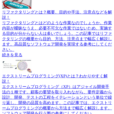
リファクタリングとは？概要、目的や手法、注意点などを解
説！
リファクタリングとはどのような作業なのでしょうか。作業
内容が曖昧なうえ、必要不可欠な作業ではないため、実施す
る目的が分からない人は多いでしょう。この記事ではリファ
クタリングの概要から目的、方法、注意点まで幅広く解説し
ます。高品質なソフトウェア開発を実現する参考にしてくだ
さい。
続きを見る
エクストリームプログラミング(XP)とは？わかりやすく解
説！
エクストリームプログラミング（XP）はアジャイル開発手
法の１種です。顧客の要望を取り入れながら、要件定義から
設計、開発、テストの工程をイテレーションという単位で繰
り返し、開発の品質を高めます。この記事では、エクストリ
ームプログラミングの概要から方法まで幅広く解説します。
ソフトウェア開発を行う際の参考にしてください。