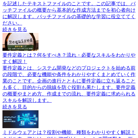
を記述したテキストファイルのことです。この記事では、バ
ッチファイルの概要から基本的な作成方法までを初心者向け
に解説します。バッチファイルの基礎的な学習に役立ててく
ださい。
続きを見る
要件定義とは？何をすべき？流れ・必要なスキルをわかりや
すく解説！
要件定義とは、システム開発などのプロジェクトを始める前
の段階で、必要な機能や条件をわかりやすくまとめていく作
業のことです。企画の進行とともに要件定義に立ち返ること
も多く、目的からの脱線を防ぐ役割も果たします。要件定義
の概要やまとめ方、作成までの流れ、要件定義に求められる
スキルを解説します。
続きを見る
ミドルウェアとは？役割や機能、種類をわかりやすく解説！