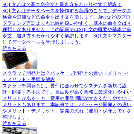
SQL文とは？基本命令文と書き方をわかりやすく解説！
SQL文とはデータベースを操作する言語のことで、データの
検索や追加などの命令を出す文を指します。Javaなどのプロ
グラミング言語よりも比較的扱いやすく、基本の命令文は４
種類しかありません。この記事ではSQL文の概要や基本の命
令文、書き方をわかりやすく解説します。SQL文をマスター
してデータベースを管理しましょう。
続きを見る
スクラッチ開発とは？パッケージ開発との違い・メリット/
デメリット・手順を解説
スクラッチ開発とは、要件に合わせてシステムを新規に設
計・開発する手法です。自由度が高く業務に最適化しやすい
メリットがある一方、費用や開発期間が大きくなりやすいデ
メリットもあります。本記事では、パッケージ開発との違い
やメリット・デメリット、開発の流れ（運用・保守まで）を
整理します。
続きを見る