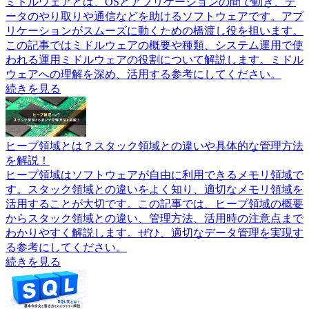
ミドルウェアとは、OSとアプリケーションの間で動き、デ
ータのやり取りや通信などを助けるソフトウェアです。アプ
リケーションがスムーズに動くための橋渡し役を担います。
この記事ではミドルウェアの概要や種類、システム運用で使
われる運用ミドルウェアの役割について解説します。ミドル
ウェアへの理解を深め、活用する参考にしてください。
続きを見る
ヒープ領域とは？スタック領域との違いや具体的な管理方法
を解説！
ヒープ領域はソフトウェアが自由に利用できるメモリ領域で
す。スタック領域との違いをよく知り、適切なメモリ領域を
活用することが大切です。この記事では、ヒープ領域の概要
からスタック領域との違い、管理方法、活用時の注意点まで
わかりやすく解説します。ぜひ、適切なデータ管理を実現す
る参考にしてください。
続きを見る