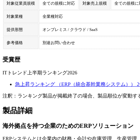
対象従業員規模
全ての規模に対応
対象売上規模
全ての規模に
対象業種
全業種対応
提供形態
オンプレミス / クラウド / SaaS
参考価格
別途お問い合わせ
受賞歴
ITトレンド上半期ランキング2026
急上昇ランキング （ERP（統合基幹業務システム）） 2
注釈：ランキング製品が掲載終了の場合、製品順位が変動す
製品詳細
海外拠点を持つ企業のためのERPソリューション
ERPシステムとは企業内の財務・会計や在庫管理、生産管理