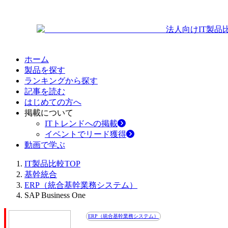
法人向けIT製品
ホーム
製品を探す
ランキングから探す
記事を読む
はじめての方へ
掲載について
ITトレンドへの掲載
イベントでリード獲得
動画で学ぶ
IT製品比較TOP
基幹統合
ERP（統合基幹業務システム）
SAP Business One
ERP（統合基幹業務システム）