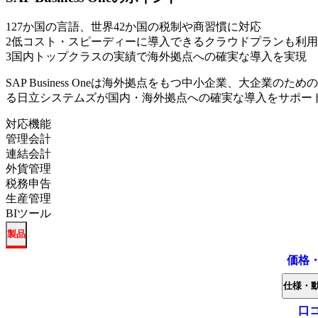
1
27か国の言語、世界42か国の税制や商習慣に対応
2
低コスト・スピーディーに導入できるクラウドプランも利用
3
国内トップクラスの実績で海外拠点への確実な導入を実現
SAP Business Oneは海外拠点をもつ中小企業、大企業
る日立システムズが国内・海外拠点への確実な導入をサポー
対応機能
管理会計
連結会計
外貨管理
税務申告
生産管理
BIツール
製品
価格
仕様・
口