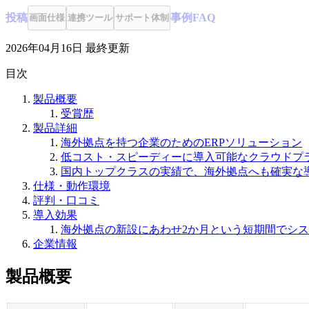
投稿
事例
FAQ
画面仕様
連携ツール
サポート体制
2026年04月16日
最終更新
目次
製品概要
受賞歴
製品詳細
海外拠点を持つ企業のためのERPソリューション
低コスト・スピーディーに導入可能なクラウドプ
国内トップクラスの実績で、海外拠点へも確実な
仕様・動作環境
評判・口コミ
導入効果
海外拠点の新設にあわせ2か月という短期間でシ
企業情報
製品概要